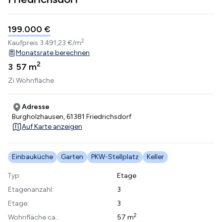
199.000 €
2
Kaufpreis
3.491,23 €/m
Monatsrate berechnen
2
3
57 m
Zi.
Wohnfläche
Adresse
Burgholzhausen, 61381 Friedrichsdorf
Auf Karte anzeigen
Einbauküche
Garten
PKW-Stellplatz
Keller
Typ:
Etage
Etagenanzahl:
3
Etage:
3
2
Wohnfläche ca.:
57 m