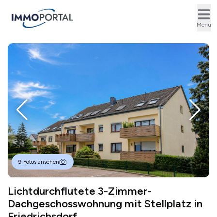
Ope
Menü
9 Fotos ansehen
Lichtdurchflutete 3-Zimmer-
Dachgeschosswohnung mit Stellplatz in
Friedrichsdorf