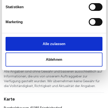
Lage: Attraktive Vorstadtlage in Friedrichsdorf-Burgholzhausen
bietet ruhige Atmosphäre mit Top-Anbindung
Statistiken
Bildung und Betreuung: Nur ca. 800 m zu Kindergarten und
Schule - ideale Verhältnisse für Ihre Familie
Nahversorgung: Spontan einkaufen dank Supermarkt und
Marketing
Postfiliale in max. 800 m Entfernung
Anbindung: Bushaltestelle, Bahnhof und Autobahn komfortabel
erreichbar
Alle zulassen
Sonstiges
Vereinbaren Sie noch heute einen Besichtigungstermin!
Ablehnen
_____________________________________________________
Alle Angaben sind ohne Gewähr und basieren ausschließlich auf
Informationen, die uns von unserem Auftraggeber zur
Verfügung gestellt wurden. Wir übernehmen keine Gewähr für
die Vollständigkeit, Richtigkeit und Aktualität der Angaben.
Karte
Burgholzhausen, 61381 Friedrichsdorf