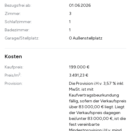
Bezugsfrei ab:
01.06.2026
Zimmer:
3
Schlafzimmer:
1
Badezimmer:
1
Garage/Stellplatz:
0 Außenstellplatz
Kosten
Kaufpreis:
199.000 €
2
Preis/m
:
3.491,23 €
Provision:
Die Provision i.H.v. 3,57 % inkl.
MwSt. ist mit
Kaufvertragsbeurkundung
fällig, sofern der Verkaufspreis
über 83.000,00 € liegt. Liegt
der Verkaufspreis dagegen
bei/unter 83.000,00 €, ist die
fest vereinbarte
Mindestprovision i.H.v. mind.