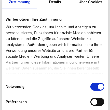
Diese gepflegte 3-Zimmer-Eigentumswohnung in der
Zustimmung
Details
Über Cookies
Rhönstraße 4 in Friedrichsdorf-Burgholzhausen überzeugt durch
eine helle Wohnatmosphäre, eine praktische Raumaufteilung
und ihre sofortige Bezugsfähigkeit. Die Wohnung befindet sich
Wir benötigen Ihre Zustimmung
im Dachgeschoss eines gepflegten Mehrfamilienhauses aus
dem Jahr 1973 und bietet auf ca. 58 m² Wohnfläche ein
Wir verwenden Cookies, um Inhalte und Anzeigen zu
angenehmes Zuhause für Paar...
personalisieren, Funktionen für soziale Medien anbieten
Weiterlesen...
zu können und die Zugriffe auf unsere Website zu
analysieren. Außerdem geben wir Informationen zu Ihrer
Austattung
Verwendung unserer Website an unsere Partner für
soziale Medien, Werbung und Analysen weiter. Unsere
+ Lichtdurchflutete Dachgeschosswohnung mit angenehmer
Partner führen diese Informationen möglicherweise mit
Wohnatmosphäre
weiteren Daten zusammen, die Sie ihnen bereitgestellt
+ Neuwertiges Bad, gepflegte Böden und hochwertige
haben oder die sie im Rahmen Ihrer Nutzung der Dienste
Einbauküche von 2022
+ Leerstehend, direkt bezugsfertig und vielseitig nutzbar
gesammelt haben.
Einwilligungsauswahl
+ Eigener Stellplatz direkt vor dem Haus
Notwendig
+ Separates Kellerabteil
Präferenzen
Lage