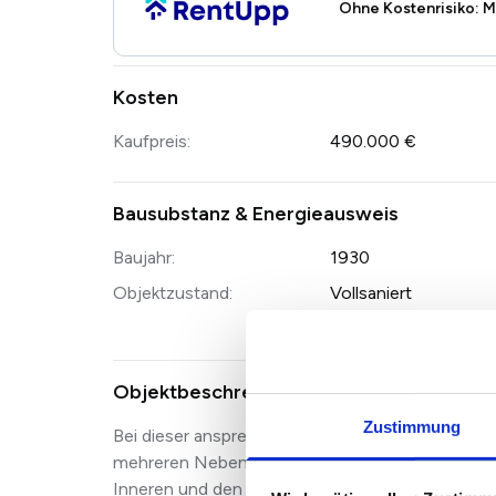
Ohne Kostenrisiko: M
Kosten
Kaufpreis:
490.000 €
Bausubstanz & Energieausweis
Baujahr:
1930
Objektzustand:
Vollsaniert
Objektbeschreibung
Zustimmung
Bei dieser ansprechenden Immobilie handelt es
mehreren Nebengebäuden. Das Objekt besticht du
Inneren und den Nebengebäuden. Es verfügt über