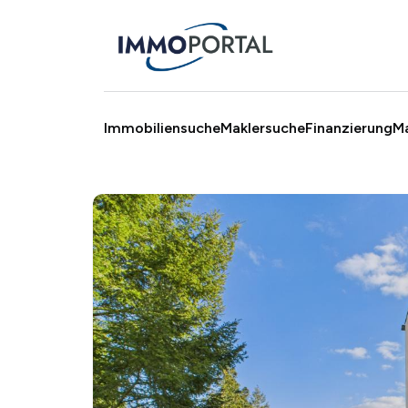
Immobiliensuche
Maklersuche
Finanzierung
M