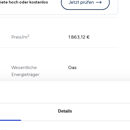
Jetzt prüfen
iete hoch oder kostenlos
2
Preis/m
:
1.863,12 €
Wesentliche
Gas
Energieträger:
Energieausweis:
liegt vor
Details
 sich um Zweifamilienhaus mit großem Wintergarten und
rch seine Raumaufteilung und bietet viel Platz im
 einen großen Garten und einen sehr idyllischen