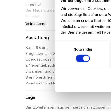
Wir benötigen Ihre Zustim
Innenhof.
Wir verwenden Cookies, um I
Das Haus wurde 1982 aufgestockt und hat sei
und die Zugriffe auf unsere 
komplet...
Website an unsere Partner fü
Weiterlesen...
möglicherweise mit weiteren
der Dienste gesammelt habe
Austattung
Einwilligungsauswahl
Keller 98 qm
Notwendig
Erdgeschoss 4 Zimmer, Küche , Bad großer Win
Obergeschoss 4 Zimmer, Küche, Bad
2 Nebengebäude mit viel Platz
3 Garagen und Stellplätze
Brennwerttherme 2013
Zusätzlich ein Nebengebäude fast fertiggestellt 
Lage
Das Zweifamilienhaus befindet sich in Zossen i