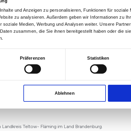
mung
nhalte und Anzeigen zu personalisieren, Funktionen für soziale
tdem 2 separate Wohnungen. Das OG wurde 2016
Website zu analysieren. Außerdem geben wir Informationen zu I
r soziale Medien, Werbung und Analysen weiter. Unsere Partner
 Daten zusammen, die Sie ihnen bereitgestellt haben oder die s
n.
Präferenzen
Statistiken
tergarten (24 qm)
Ablehnen
für Hobby, Sport oder weitere Aktivitäten
m Landkreis Teltow- Fläming im Land Brandenburg.