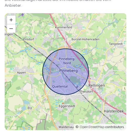
Anbieter.
+
–
©
OpenStreetMap
contributors.