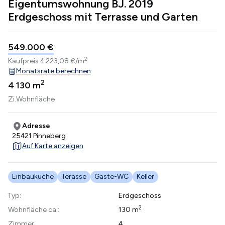
Eigentumswohnung BJ. 2019
Erdgeschoss mit Terrasse und Garten
549.000 €
2
Kaufpreis
4.223,08 €/m
Monatsrate berechnen
2
4
130 m
Zi.
Wohnfläche
Adresse
25421 Pinneberg
Auf Karte anzeigen
Einbauküche
Terasse
Gäste-WC
Keller
Typ:
Erdgeschoss
2
Wohnfläche ca.:
130 m
Zimmer:
4