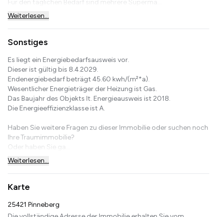
Für den täglichen Bedarf sind mehrere Supermä...
Weiterlesen...
Sonstiges
Es liegt ein Energiebedarfsausweis vor.
Dieser ist gültig bis 8.4.2029.
Endenergiebedarf beträgt 45.60 kwh/(m²*a).
Wesentlicher Energieträger der Heizung ist Gas.
Das Baujahr des Objekts lt. Energieausweis ist 2018.
Die Energieeffizienzklasse ist A.
Haben Sie weitere Fragen zu dieser Immobilie oder suchen noch
Ihre Traumimmobilie?
Oder haben Sie ga...
Weiterlesen...
Karte
25421 Pinneberg
Die vollständige Adresse der Immobilie erhalten Sie vom