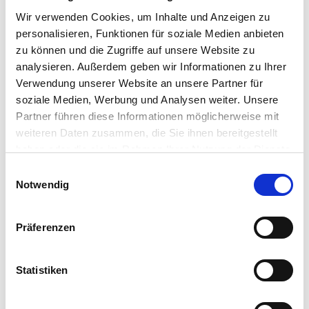
- Großer Kellerraum (ca. 20m²) mit Oberlic...
Wir verwenden Cookies, um Inhalte und Anzeigen zu
Weiterlesen...
personalisieren, Funktionen für soziale Medien anbieten
zu können und die Zugriffe auf unsere Website zu
Grundriss
analysieren. Außerdem geben wir Informationen zu Ihrer
Verwendung unserer Website an unsere Partner für
soziale Medien, Werbung und Analysen weiter. Unsere
Partner führen diese Informationen möglicherweise mit
weiteren Daten zusammen, die Sie ihnen bereitgestellt
haben oder die sie im Rahmen Ihrer Nutzung der Dienste
gesammelt haben.
Einwilligungsauswahl
Notwendig
Präferenzen
Statistiken