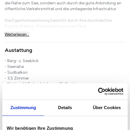
die Nähe zum See, sondern auch durch die gute Anbindung an
öffentliche Verkehrsmittel und die umliegende Infrastruktur.
Die Eigentumswohnung besticht durch ihre durchdachte
Raumaufteilung. Sie besteht aus einer Gard...
Weiterlesen...
Austattung
- Berg- u. Seeblick
- Seenähe
- Südbalkon
- 3,5 Zimmer
- Küche inkl. Einbauküche und E-Geräten
- Geräumiges Wohnzimmer mit großer Glasfront
- Innen liegendes Duschbad mit WC u. WM-Anschluss
- Ca. 74m² Wohnfläche
- Baujahr 1973
Zustimmung
Details
Über Cookies
- Bevorzugte Wohnanlage
- Vinyl und Laminatfußboden
- 1 OG
Wir benötigen Ihre Zustimmung