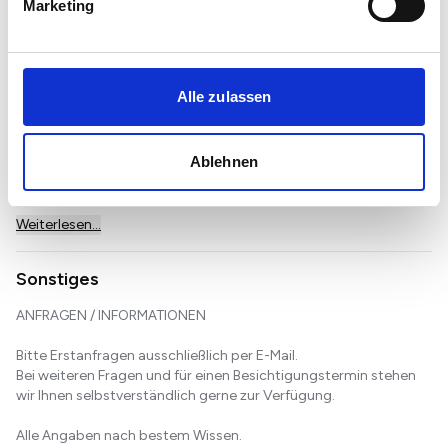
Marketing
Lage
Im Voralpenland und mitten im schönen Oberbayern liegt diese
malerische Ferienregion, die durch einen besonderen Zauber
Alle zulassen
besticht. Der Schliersee gehört zu den höchst begehrten
Wohnlagen südlich von München. Eine idyllische Atmosphäre in
herrlicher Natur verleiht dem Gebiet rund um den Schliersee
seinen einzigartigen Charakter:
Ablehnen
Umgeben von grünen Tälern und bewaldeten Bergen ist Schli...
Weiterlesen...
Sonstiges
ANFRAGEN / INFORMATIONEN
Bitte Erstanfragen ausschließlich per E-Mail.
Bei weiteren Fragen und für einen Besichtigungstermin stehen
wir Ihnen selbstverständlich gerne zur Verfügung.
Alle Angaben nach bestem Wissen.