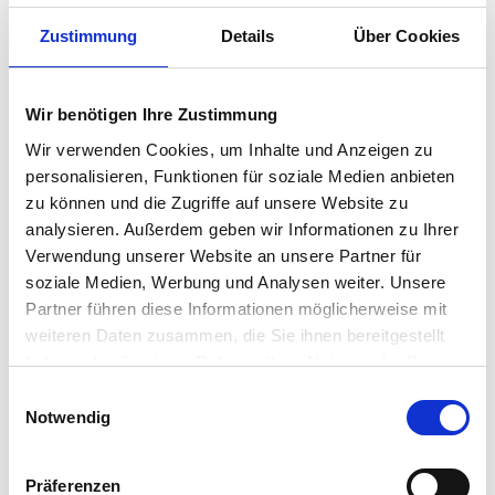
Austattung
Zustimmung
Details
Über Cookies
6 Parteien-Wohnhaus in einer grünen 30er-Zone-Straße
- 3-Zimmer-Eigentumswohnung
- 62 m² Wohnfläche
Wir benötigen Ihre Zustimmung
- 22 m² Dachboden-Raum als Ausbaureserve (mit Velux-
Cabrio-/ und Velux-Fenster)
Wir verwenden Cookies, um Inhalte und Anzeigen zu
- 24 m² Nutzfläche
personalisieren, Funktionen für soziale Medien anbieten
- Balkon (je vom Wohnzimmer und Schlafzimmer zu betreten),
zu können und die Zugriffe auf unsere Website zu
frisch renoviert
analysieren. Außerdem geben wir Informationen zu Ihrer
- Einbauküche
- BJ 1963
Verwendung unserer Website an unsere Partner für
- 2. Stock
soziale Medien, Werbung und Analysen weiter. Unsere
- Gas-Zentral-Heizung (201...
Partner führen diese Informationen möglicherweise mit
Weiterlesen...
weiteren Daten zusammen, die Sie ihnen bereitgestellt
haben oder die sie im Rahmen Ihrer Nutzung der Dienste
Lage
gesammelt haben.
Einwilligungsauswahl
Notwendig
Hamburg-Niendorf bietet eine gute Anbindung an den
öffentlichen Nahverkehr, mit mehreren Buslinien in der Nähe, die
eine schnelle Verbindung zu anderen Stadtteilen und zur U-Bahn
Präferenzen