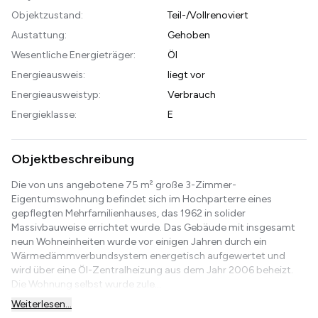
Objektzustand:
Teil-/Vollrenoviert
Austattung:
Gehoben
Wesentliche Energieträger:
Öl
Energieausweis:
liegt vor
Energieausweistyp:
Verbrauch
Energieklasse:
E
Objektbeschreibung
Die von uns angebotene 75 m² große 3-Zimmer-
Eigentumswohnung befindet sich im Hochparterre eines
gepflegten Mehrfamilienhauses, das 1962 in solider
Massivbauweise errichtet wurde. Das Gebäude mit insgesamt
neun Wohneinheiten wurde vor einigen Jahren durch ein
Wärmedämmverbundsystem energetisch aufgewertet und
wird über eine Öl-Zentralheizung aus dem Jahr 2006 beheizt.
Die Wohnung selbst wurde zule...
Weiterlesen...