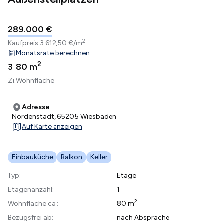
289.000 €
2
Kaufpreis
3.612,50 €/m
Monatsrate berechnen
2
3
80 m
Zi.
Wohnfläche
Adresse
Nordenstadt, 65205 Wiesbaden
Auf Karte anzeigen
Einbauküche
Balkon
Keller
Typ:
Etage
Etagenanzahl:
1
2
Wohnfläche ca.:
80 m
Bezugsfrei ab:
nach Absprache