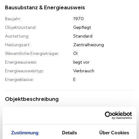
Bausubstanz & Energieausweis
Baujahr:
1970
Objektzustand:
Gepflegt
Austattung:
Standard
Heizungsart:
Zentralheizung
Wesentliche Energieträger:
Öl
Energieausweis:
liegt vor
Energieausweistyp:
Verbrauch
Energieklasse:
E
Objektbeschreibung
Objektnr: 1068777
Diese gepflegte Eigentumswohnung im beliebten Wiesbadener
Stadtteil Nordenstadt überzeugt mit einem durchdachten
Zustimmung
Details
Über Cookies
Grundriss, hellen Räumen und einer angenehmen