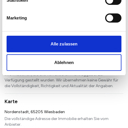
Statistiken
und Schule in fußläufiger Entfernung
Nahversorgung: Spontan einkaufen dank Supermarkt,
Apotheke, Postfiliale und Bankfiliale in max. 800 m Entfernung
Marketing
Anbindung: Bushaltestelle, Bahnhof und Autobahn gut
erreichbar
Sonstiges
Alle zulassen
Vereinbaren Sie noch heute einen Besichtigungstermin!
_____________________________________________________
Ablehnen
Alle Angaben sind ohne Gewähr und basieren ausschließlich auf
Informationen, die uns von unserem Auftraggeber zur
Verfügung gestellt wurden. Wir übernehmen keine Gewähr für
die Vollständigkeit, Richtigkeit und Aktualität der Angaben.
Karte
Nordenstadt, 65205 Wiesbaden
Die vollständige Adresse der Immobilie erhalten Sie vom
Anbieter.