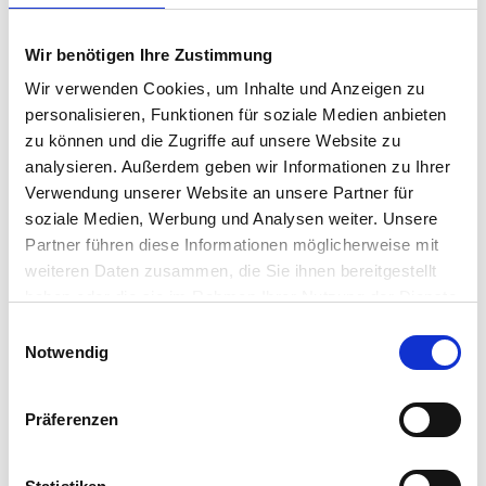
Wohnatmosphäre. Auf rund 80 m² Wohnfläche erwarten Sie ein
großzügiger Wohn- und Essbereich mit direktem Zugang zum
Balkon, zwei gut geschnittene Schlafzimmer sowie ein
Wir benötigen Ihre Zustimmung
Tageslichtbad mit Dusche. Eine Einbauküc...
Wir verwenden Cookies, um Inhalte und Anzeigen zu
Weiterlesen...
personalisieren, Funktionen für soziale Medien anbieten
zu können und die Zugriffe auf unsere Website zu
Austattung
analysieren. Außerdem geben wir Informationen zu Ihrer
Verwendung unserer Website an unsere Partner für
+ Öl-Zentralheizung aus dem Jahr 2017
soziale Medien, Werbung und Analysen weiter. Unsere
+ Gepflegt und sofort bezugsfrei – ideal zur Eigennutzung oder
Partner führen diese Informationen möglicherweise mit
als Kapitalanlage
+ Sonniger Balkon für entspannte Stunden im Freien
weiteren Daten zusammen, die Sie ihnen bereitgestellt
+ Eigener Kellerraum für zusätzlichen Stauraum und zwei
haben oder die sie im Rahmen Ihrer Nutzung der Dienste
Außenstellplätze direkt am Haus inklusive
gesammelt haben.
Einwilligungsauswahl
+ Hausgeld: ca. 391 € monatlich
Notwendig
Lage
Präferenzen
Lage: Attraktive Lage mit besten Voraussetzungen für
Selbstnutzer oder Kapitalanleger
Bildung und Betreuung: Stressfreier Morgen dank Kindergarten