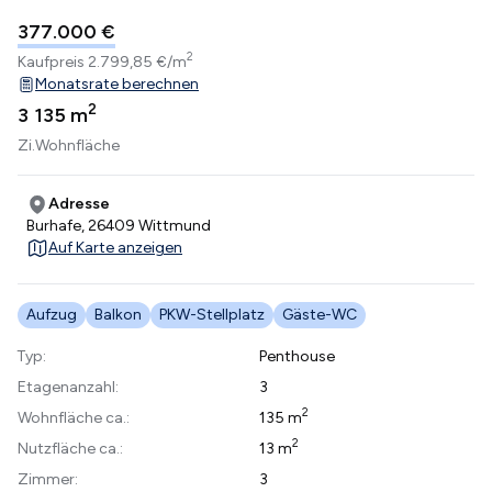
377.000 €
2
Kaufpreis
2.799,85 €/m
Monatsrate berechnen
2
3
135 m
Zi.
Wohnfläche
Adresse
Burhafe, 26409 Wittmund
Auf Karte anzeigen
Aufzug
Balkon
PKW-Stellplatz
Gäste-WC
Typ:
Penthouse
Etagenanzahl:
3
2
Wohnfläche ca.:
135 m
2
Nutzfläche ca.:
13 m
Zimmer:
3