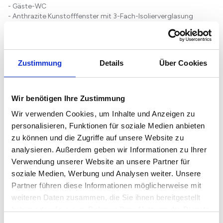
- Gäste-WC
- Anthrazite Kunstofffenster mit 3-Fach-Isolierverglasung
- Aufzug
- Fußbodenheizung mit einzelnen Raumthermostaten
- barrierefreies Wohnen
- zwei Schlafzimmer
Zustimmung
Details
Über Cookies
- Innenausst...
Weiterlesen...
Wir benötigen Ihre Zustimmung
Grundriss
Wir verwenden Cookies, um Inhalte und Anzeigen zu
personalisieren, Funktionen für soziale Medien anbieten
zu können und die Zugriffe auf unsere Website zu
analysieren. Außerdem geben wir Informationen zu Ihrer
Verwendung unserer Website an unsere Partner für
soziale Medien, Werbung und Analysen weiter. Unsere
Partner führen diese Informationen möglicherweise mit
weiteren Daten zusammen, die Sie ihnen bereitgestellt
haben oder die sie im Rahmen Ihrer Nutzung der Dienste
gesammelt haben.