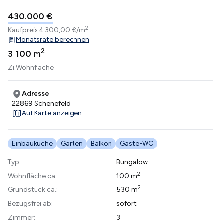
430.000 €
2
Kaufpreis
4.300,00 €/m
Monatsrate berechnen
2
3
100 m
Zi.
Wohnfläche
Adresse
22869 Schenefeld
Auf Karte anzeigen
Einbauküche
Garten
Balkon
Gäste-WC
Typ:
Bungalow
2
Wohnfläche ca.:
100 m
2
Grundstück ca.:
530 m
Bezugsfrei ab:
sofort
Zimmer:
3