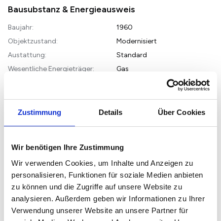
Bausubstanz & Energieausweis
Baujahr:
1960
Objektzustand:
Modernisiert
Austattung:
Standard
Wesentliche Energieträger:
Gas
Energieausweis:
liegt nicht vor
Energieausweistyp:
Bedarf
Endenergiebedarf:
308,90 kWh/(m2*a)
Zustimmung
Details
Über Cookies
Energieklasse:
H
Wir benötigen Ihre Zustimmung
Objektbeschreibung
Wir verwenden Cookies, um Inhalte und Anzeigen zu
Bei dem angebotenen Objekt handelt es sich um einen solide
personalisieren, Funktionen für soziale Medien anbieten
errichteten Flachdachbungalow aus dem Baujahr 1960, der sich
zu können und die Zugriffe auf unsere Website zu
auf einem großzügigen Grundstück mit ca. 530 m² befindet.
analysieren. Außerdem geben wir Informationen zu Ihrer
Das Gebäude wurde in Massivbauweise errichtet und verfügt
Verwendung unserer Website an unsere Partner für
über eine Gesamtwohnfläche von ca. 100 m², die sich