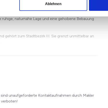
Ablehnen
busch gilt als eine der begehrtesten und exklusivsten
hre ruhige, naturnahe Lage und eine gehobene Bebauung
d gehört zum Stadtbezirk III. Sie grenzt unmittelbar an
..
 sind unaufgeforderte Kontaktaufnahmen durch Makler
 verboten!