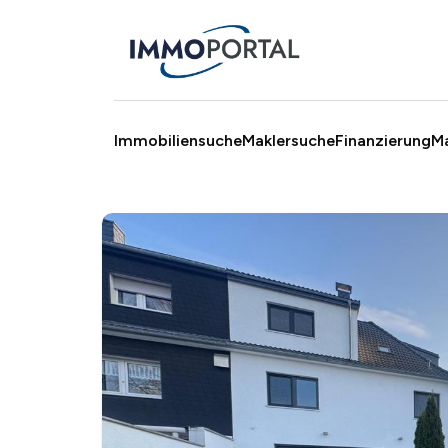
Immobiliensuche
Maklersuche
Finanzierung
M