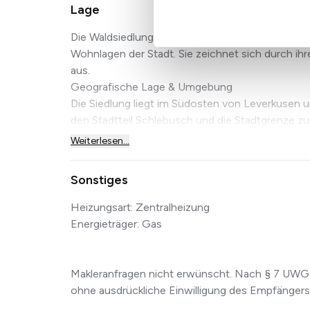
Lage
Die Waldsiedlung im Leverkusener Stadtteil Schle
Wohnlagen der Stadt. Sie zeichnet sich durch i
aus.
Geografische Lage & Umgebung
Die Siedlung liegt im Südosten von Leverkusen un
den Stadtteil Schlebusch und die Stadtgrenze zu.
Weiterlesen...
Sonstiges
Heizungsart: Zentralheizung
Energieträger: Gas
Makleranfragen nicht erwünscht. Nach § 7 UWG
ohne ausdrückliche Einwilligung des Empfängers