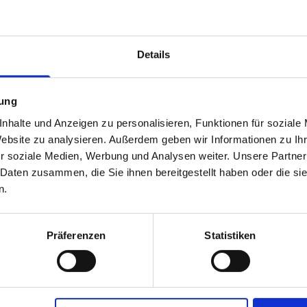
tändig saniert: Sämtliche Haustechnik: Ver- und
so wie die Gasbrenntwertheizung mit Wasserspeicher
Details
e Fassade wurde bis ins Kellergeschoss gedämmt und
estrichen, Im Erdgeschoss ...
mung
nhalte und Anzeigen zu personalisieren, Funktionen für soziale
Website zu analysieren. Außerdem geben wir Informationen zu I
r soziale Medien, Werbung und Analysen weiter. Unsere Partner
 Daten zusammen, die Sie ihnen bereitgestellt haben oder die s
ste-WC, Laminat, Fliesen
n.
e Alu/Glastüre und gelangt in den kleinen Flur. Durch eine
Präferenzen
Statistiken
geschossbereich: strassenseitig offene Küche und
eich, der über eine großzügige Schiebefensteranl...