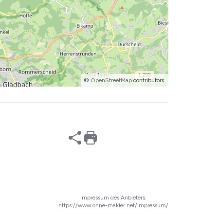
©
OpenStreetMap
contributors.
Impressum des Anbieters:
https://www.ohne-makler.net/impressum/