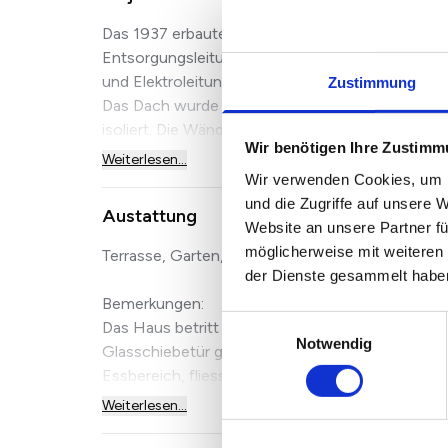
Das 1937 erbaute Haus wurde im Jahre 2015 volls
Entsorgungsleitungen im Gebäude wurden eben
und Elektroleitungen erneuert.
Zustimmung
Das Dach wurde isoliert und neu eingedeckt. Di
isoliert. Die Wände sind alle glatt verputzt und g
Wir benötigen Ihre Zustim
Weiterlesen...
Wir verwenden Cookies, um I
und die Zugriffe auf unsere 
Austattung
Website an unsere Partner fü
möglicherweise mit weiteren
Terrasse, Garten, Keller, Vollbad, Duschbad, Gä
der Dienste gesammelt habe
Bemerkungen:
Einwilligungsauswahl
Das Haus betritt man durch eine lichtdurchlässig
Notwendig
Glasschiebetür gelangt man in den offenen Erd
Essbereich, fliessend übergehend in den Wohnber
Weiterlesen...