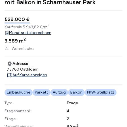
mit Balkon in Scharnhauser Park
529.000 €
2
Kaufpreis
5.943,82 €/m
Monatsrate berechnen
2
3,5
89 m
Zi.
Wohnfläche
Adresse
73760 Ostfildern
Auf Karte anzeigen
Einbauküche
Parkett
Aufzug
Balkon
PKW-Stellplatz
Typ:
Etage
Etagenanzahl:
4
Etage:
2
2
Wohnfläche ca.:
89 m