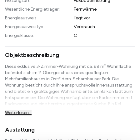
Heizungsart:
Fußbodenheizung
Wesentliche Energieträger:
Fernwärme
Energieausweis:
liegt vor
Energieausweistyp:
Verbrauch
Energieklasse:
C
Objektbeschreibung
Diese exklusive 3-Zimmer-Wohnung mit ca. 89 m² Wohnfläche
befindet sich im 2. Obergeschoss eines gepflegten
Mehrfamilienhauses in Ostfildern-Scharnhauser Park. Die
Wohnung besticht durch ihre anspruchsvolle Innenausstattung
und bietet ein großzügiges Wohnambiente. Ein Balkon lädt zum
Entspannen ein. Die Wohnung verfügt über ein Badezimmer mit
Badewanne und eine bereits ausgestattete Küche. Ein Kel...
Weiterlesen...
Austattung