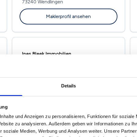
73240 Wendlingen
Maklerprofil ansehen
Ines Bleek Immobilien
Neuffenstr. 40
73262 Reichenbach
Maklerprofil ansehen
Details
mung
nhalte und Anzeigen zu personalisieren, Funktionen für soziale
Immobilien As Andreas Schreiber
Website zu analysieren. Außerdem geben wir Informationen zu I
Bachstr. 8
r soziale Medien, Werbung und Analysen weiter. Unsere Partner