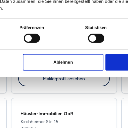
72669 Unterensingen
 Daten zusammen, die Sie ihnen bereitgestellt haben oder die s
n.
Maklerprofil ansehen
Präferenzen
Statistiken
KEMWA IMMOBILIEN
Johanniter Straße 19
Ablehnen
73207 Plochingen
Maklerprofil ansehen
Häusler-Immobilien GbR
Kirchheimer Str. 15