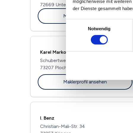
möglicherweise mit weiteren
72669 Unterensingen
der Dienste gesammelt habe
Maklerprofil ansehen
Einwilligungsauswahl
Notwendig
Karel Markoc – Das Immobilienbüro
Schubertweg 1
73207 Plochingen
Maklerprofil ansehen
I. Benz
Christian-Mali-Str. 34