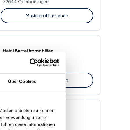
72644 Oberboihingen
Maklerprofil ansehen
Heidi Bartel Immobilien
Hauptstr. 3
73262 Reichenbach
Maklerprofil ansehen
Über Cookies
 Medien anbieten zu können
Susanne Weiß Immobilien
hrer Verwendung unserer
Weiherstraße 2 / 1
 führen diese Informationen