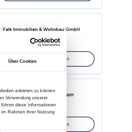
Falk Immobilien & Wohnbau GmbH
Lange Str. 47
77652 Offenburg
Maklerprofil ansehen
Über Cookies
 Medien anbieten zu können
Immobilien Management GmbH
hrer Verwendung unserer
Franz-Volk-Str. 13a
 führen diese Informationen
77652 Offenburg
ie im Rahmen Ihrer Nutzung
Maklerprofil ansehen