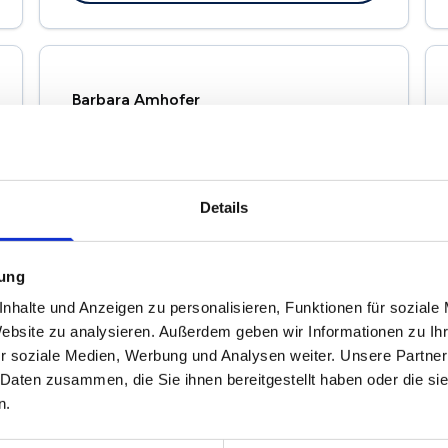
Barbara Amhofer
Franz-Volk-Str. 5a
77652 Offenburg
Maklerprofil ansehen
Details
mung
nhalte und Anzeigen zu personalisieren, Funktionen für soziale
Klein-Immobilien
Website zu analysieren. Außerdem geben wir Informationen zu I
Straßburger Str. 4
r soziale Medien, Werbung und Analysen weiter. Unsere Partner
77652 Offenburg
 Daten zusammen, die Sie ihnen bereitgestellt haben oder die s
n.
Maklerprofil ansehen