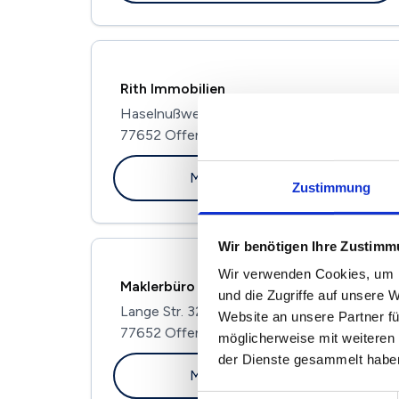
Rith Immobilien
Haselnußweg 15
77652 Offenburg
Maklerprofil ansehen
Zustimmung
Wir benötigen Ihre Zustim
Wir verwenden Cookies, um I
Maklerbüro Arnold Ernst GmbH
und die Zugriffe auf unsere 
Lange Str. 32
Website an unsere Partner fü
77652 Offenburg
möglicherweise mit weiteren
der Dienste gesammelt habe
Maklerprofil ansehen