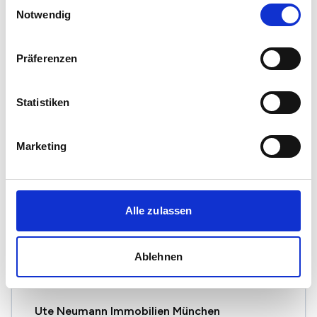
Einwilligungsauswahl
AGENTUR 9
Notwendig
Eugen-Papst-Straße 9
81247 München
Präferenzen
Maklerprofil ansehen
Statistiken
Marketing
Margot Ludl Immobilienbetreuung GmbH
Himmelschlüsselstr. 44
80995 München
Alle zulassen
Maklerprofil ansehen
Ablehnen
Ute Neumann Immobilien München