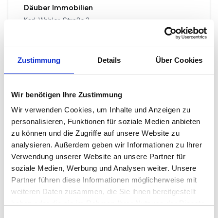
Däuber Immobilien
Karl-Wahler-Straße 2
80995 München
Maklerprofil ansehen
Zustimmung
Details
Über Cookies
Wir benötigen Ihre Zustimmung
Wir verwenden Cookies, um Inhalte und Anzeigen zu
Barretta + Co GmbH, gewerbliche Immobilien
personalisieren, Funktionen für soziale Medien anbieten
Kastellstr. 8
zu können und die Zugriffe auf unsere Website zu
81247 München
analysieren. Außerdem geben wir Informationen zu Ihrer
Verwendung unserer Website an unsere Partner für
Maklerprofil ansehen
soziale Medien, Werbung und Analysen weiter. Unsere
Partner führen diese Informationen möglicherweise mit
weiteren Daten zusammen, die Sie ihnen bereitgestellt
haben oder die sie im Rahmen Ihrer Nutzung der Dienste
gesammelt haben.