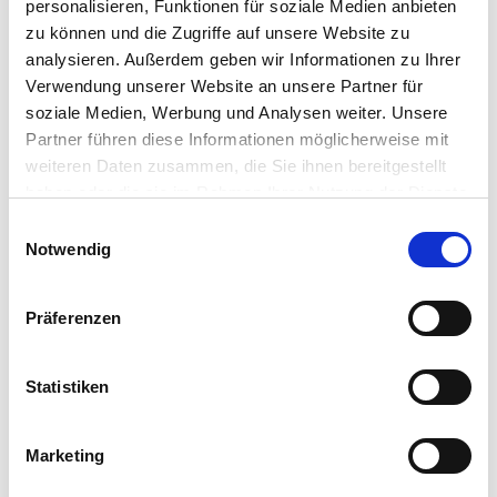
personalisieren, Funktionen für soziale Medien anbieten
Maklerprofil ansehen
zu können und die Zugriffe auf unsere Website zu
analysieren. Außerdem geben wir Informationen zu Ihrer
Verwendung unserer Website an unsere Partner für
soziale Medien, Werbung und Analysen weiter. Unsere
Partner führen diese Informationen möglicherweise mit
weiteren Daten zusammen, die Sie ihnen bereitgestellt
Immobilien Weber
haben oder die sie im Rahmen Ihrer Nutzung der Dienste
Friedhofstraße 13
73441 Bopfingen
gesammelt haben.
Einwilligungsauswahl
Notwendig
Maklerprofil ansehen
Präferenzen
Statistiken
Marktdaten Nördlingen
Marketing
Mietspiegel in Nördlingen
Immobilienpreise in Nördlingen