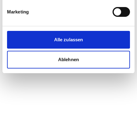
Marketing
Immobiliensuche in Boitzenburger Land
Immobilien in Boitzenburger Land
Wohnung mieten in Boitzenburger Land
Alle zulassen
Wohnung kaufen in Boitzenburger Land
Häuser in Boitzenburger Land
Ablehnen