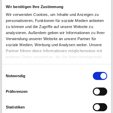
Wir benötigen Ihre Zustimmung
Maklerprofil ansehen
Wir verwenden Cookies, um Inhalte und Anzeigen zu
personalisieren, Funktionen für soziale Medien anbieten
zu können und die Zugriffe auf unsere Website zu
analysieren. Außerdem geben wir Informationen zu Ihrer
Baron Immobilien Templin
Verwendung unserer Website an unsere Partner für
Schinkelstr. 20
soziale Medien, Werbung und Analysen weiter. Unsere
17268 Templin
Partner führen diese Informationen möglicherweise mit
weiteren Daten zusammen, die Sie ihnen bereitgestellt
Maklerprofil ansehen
haben oder die sie im Rahmen Ihrer Nutzung der Dienste
gesammelt haben.
Einwilligungsauswahl
Notwendig
Präferenzen
Immobilienmakler in der Umgebung von
Boitzenburger Land
Statistiken
Immobilienmakler Mittenwalde