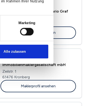
ie im Rahmen Ihrer Nutzung
MRM Immobilien
Finanzierungsvermittlung Mario Graf
Taunushöhe 12
Marketing
65779 Kelkheim
Maklerprofil ansehen
Alle zulassen
Eschner & Partner
Immobilienmaklergesellschaft mbH
Zeilstr. 1
61476 Kronberg
Maklerprofil ansehen