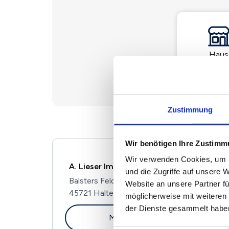
Haus
Zustimmung
Wir benötigen Ihre Zustim
Wir verwenden Cookies, um I
A. Lieser Immobilien
und die Zugriffe auf unsere 
Balsters Feld 30
Website an unsere Partner fü
45721 Haltern am See
möglicherweise mit weiteren
der Dienste gesammelt habe
Maklerprofil ansehen