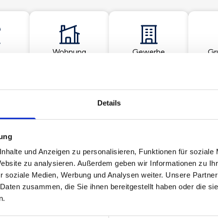
Wohnung
Gewerbe
Gr
Details
mung
nhalte und Anzeigen zu personalisieren, Funktionen für soziale
Immopoint – Vest GmbH & Co. KG
Website zu analysieren. Außerdem geben wir Informationen zu I
Turmstraße 12
r soziale Medien, Werbung und Analysen weiter. Unsere Partner
45721 Haltern am See
 Daten zusammen, die Sie ihnen bereitgestellt haben oder die s
n.
Maklerprofil ansehen