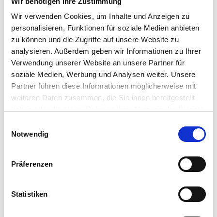
Wir benötigen Ihre Zustimmung
Maklerprofil ansehen
Wir verwenden Cookies, um Inhalte und Anzeigen zu
personalisieren, Funktionen für soziale Medien anbieten
zu können und die Zugriffe auf unsere Website zu
analysieren. Außerdem geben wir Informationen zu Ihrer
Thönnissen - Immobilien
Verwendung unserer Website an unsere Partner für
Lindenstr. 262
soziale Medien, Werbung und Analysen weiter. Unsere
52525 Heinsberg
Partner führen diese Informationen möglicherweise mit
weiteren Daten zusammen, die Sie ihnen bereitgestellt
Maklerprofil ansehen
haben oder die sie im Rahmen Ihrer Nutzung der Dienste
gesammelt haben.
Einwilligungsauswahl
Notwendig
Präferenzen
Immobillien Kara
Übacher Weg 17
52477 Alsdorf
Statistiken
Maklerprofil ansehen