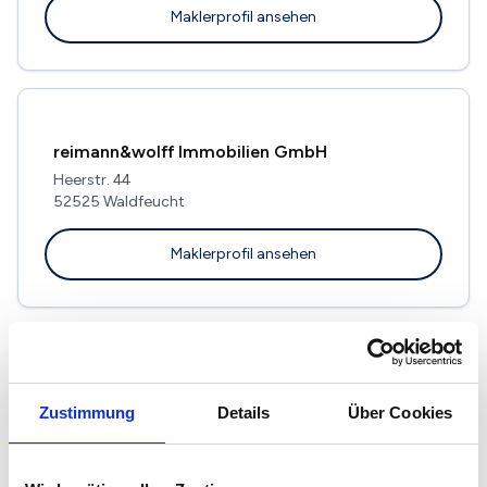
Maklerprofil ansehen
reimann&wolff Immobilien GmbH
Heerstr. 44
52525 Waldfeucht
Maklerprofil ansehen
Dr. Dohmen Immobilien GmbH
Zustimmung
Details
Über Cookies
In der Gracht 1
52525 Heinsberg