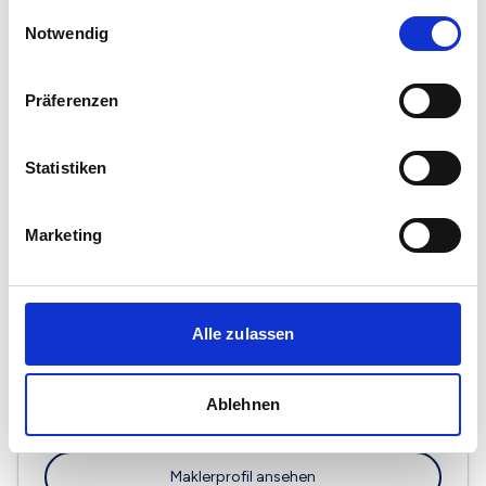
Maklerprofil ansehen
gesammelt haben.
Einwilligungsauswahl
Notwendig
Präferenzen
Flick Treuconsult Immobilien GmbH & Co. KG
Johannes-Rau-Weg 1
Statistiken
57223 Kreuztal
Marketing
Maklerprofil ansehen
Alle zulassen
Immobilienservice Metzler
In der Försterwiese 15
Ablehnen
57223 Kreuztal
Maklerprofil ansehen