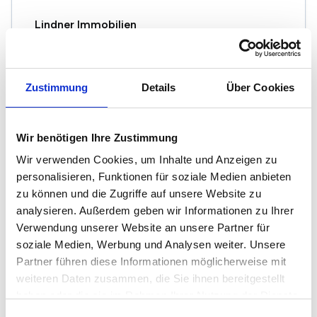
Lindner Immobilien
Wichlinghauser Str. 46
42277 Wuppertal
Zustimmung
Details
Über Cookies
Maklerprofil ansehen
Wir benötigen Ihre Zustimmung
Wir verwenden Cookies, um Inhalte und Anzeigen zu
personalisieren, Funktionen für soziale Medien anbieten
Hans M. Stephan Immobilien
zu können und die Zugriffe auf unsere Website zu
Böhler Weg 21b
analysieren. Außerdem geben wir Informationen zu Ihrer
42285 Wuppertal
Verwendung unserer Website an unsere Partner für
soziale Medien, Werbung und Analysen weiter. Unsere
Maklerprofil ansehen
Partner führen diese Informationen möglicherweise mit
weiteren Daten zusammen, die Sie ihnen bereitgestellt
haben oder die sie im Rahmen Ihrer Nutzung der Dienste
gesammelt haben.