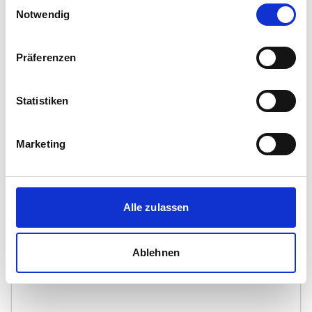
Einwilligungsauswahl
Notwendig
Liebold + Breuer / Immobilien u. Vermessung
Heinz-Fangman-Str. 2
42287 Wuppertal
Präferenzen
Maklerprofil ansehen
Statistiken
Marketing
Stefan Oppe Immobilien
Grafenstraße 24
42277 Wuppertal
Alle zulassen
Maklerprofil ansehen
Ablehnen