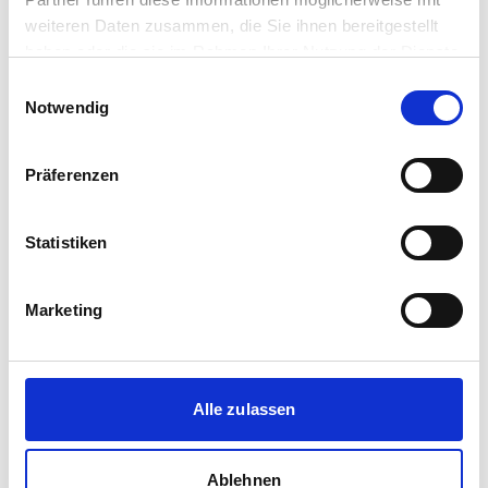
Koch Immobilien
weiteren Daten zusammen, die Sie ihnen bereitgestellt
Händelstr. 11
58509 Lüdenscheid
haben oder die sie im Rahmen Ihrer Nutzung der Dienste
gesammelt haben.
Einwilligungsauswahl
Maklerprofil ansehen
Notwendig
Präferenzen
Kuhbier Immobilien KG
Statistiken
Wilhelmstr. 22
58511 Lüdenscheid
Marketing
Maklerprofil ansehen
Alle zulassen
Märkische Immobilien
Ablehnen