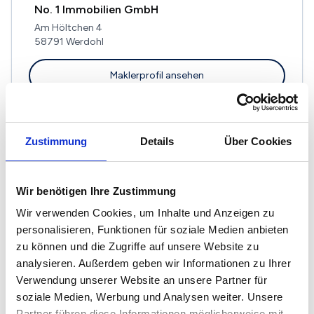
No. 1 Immobilien GmbH
Am Höltchen 4
58791 Werdohl
Maklerprofil ansehen
Zustimmung
Details
Über Cookies
Rothmann Immobilien GmbH
Rathausplatz 1
Wir benötigen Ihre Zustimmung
58507 Lüdenscheid
Wir verwenden Cookies, um Inhalte und Anzeigen zu
Maklerprofil ansehen
personalisieren, Funktionen für soziale Medien anbieten
zu können und die Zugriffe auf unsere Website zu
analysieren. Außerdem geben wir Informationen zu Ihrer
Verwendung unserer Website an unsere Partner für
soziale Medien, Werbung und Analysen weiter. Unsere
Partner führen diese Informationen möglicherweise mit