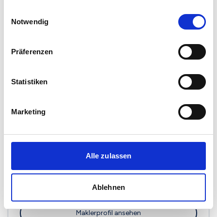
Maklerprofil ansehen
gesammelt haben.
Einwilligungsauswahl
Notwendig
Präferenzen
Immobilien Heidi Bollen-Hasenjürgen
Wiesenstr. 45A
Statistiken
46519 Alpen
Maklerprofil ansehen
Marketing
Alle zulassen
Wohnen & Leben Immobilien
Franz-Etzel-Platz 2
Ablehnen
46483 Wesel
Maklerprofil ansehen