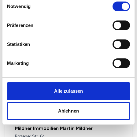
Einwilligungsauswahl
Rheingönheimer Straße 59
Notwendig
67065 Ludwigshafen
Maklerprofil ansehen
Präferenzen
Statistiken
Immobilien Blum e. K.
Marketing
Wasgaustraße 28
67065 Ludwigshafen
Maklerprofil ansehen
Alle zulassen
Ablehnen
Mildner Immobilien Martin Mildner
Bozener Str. 64