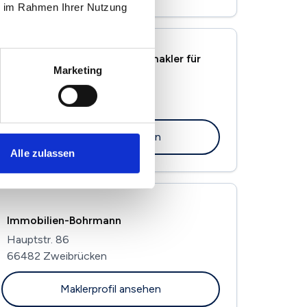
ie im Rahmen Ihrer Nutzung
Martin Winkler - Immobilienmakler für
Marketing
Blieskastel & Umgebung
Ziegelhütter Weg 7
66440 Blieskastel
Maklerprofil ansehen
Alle zulassen
Immobilien-Bohrmann
Hauptstr. 86
66482 Zweibrücken
Maklerprofil ansehen