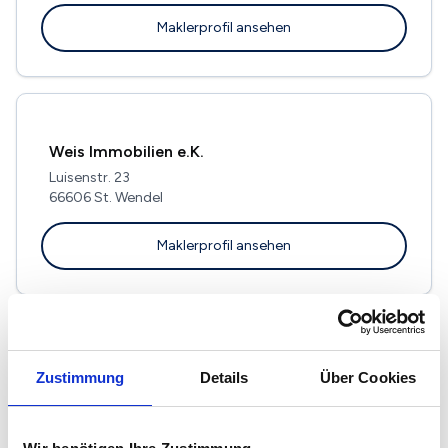
Maklerprofil ansehen
Weis Immobilien e.K.
Luisenstr. 23
66606 St. Wendel
Maklerprofil ansehen
Ienco & Mai Immobilien GmbH
Zustimmung
Details
Über Cookies
Wendalinusstr. 4a
66606 St. Wendel