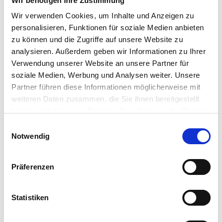
Wir benötigen Ihre Zustimmung
Maklerprofil ansehen
Wir verwenden Cookies, um Inhalte und Anzeigen zu
personalisieren, Funktionen für soziale Medien anbieten
zu können und die Zugriffe auf unsere Website zu
analysieren. Außerdem geben wir Informationen zu Ihrer
Verwendung unserer Website an unsere Partner für
Immona Immobilien GmbH & Co. KG
soziale Medien, Werbung und Analysen weiter. Unsere
Wilhelmstr. 1
Partner führen diese Informationen möglicherweise mit
66606 St. Wendel
weiteren Daten zusammen, die Sie ihnen bereitgestellt
haben oder die sie im Rahmen Ihrer Nutzung der Dienste
Maklerprofil ansehen
gesammelt haben.
Einwilligungsauswahl
Notwendig
Präferenzen
M & B Immobilien GmbH
Hauptstr. 38
Statistiken
66557 Illingen