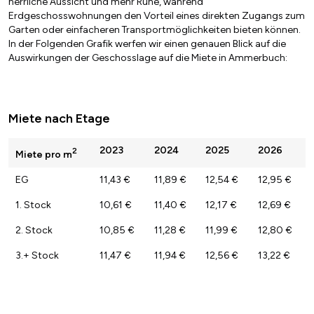
herrliche Aussicht und mehr Ruhe, während
Erdgeschosswohnungen den Vorteil eines direkten Zugangs zum
Garten oder einfacheren Transportmöglichkeiten bieten können.
In der Folgenden Grafik werfen wir einen genauen Blick auf die
Auswirkungen der Geschosslage auf die Miete in Ammerbuch:
Miete nach Etage
2023
2024
2025
2026
2
Miete pro m
EG
11,43 €
11,89 €
12,54 €
12,95 €
1. Stock
10,61 €
11,40 €
12,17 €
12,69 €
2. Stock
10,85 €
11,28 €
11,99 €
12,80 €
3.+ Stock
11,47 €
11,94 €
12,56 €
13,22 €