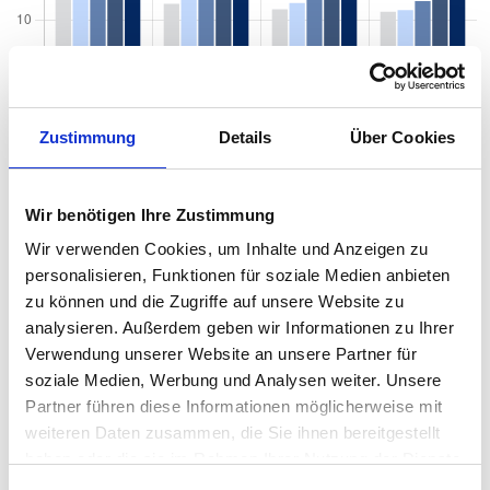
Zustimmung
Details
Über Cookies
Wir benötigen Ihre Zustimmung
Wir verwenden Cookies, um Inhalte und Anzeigen zu
personalisieren, Funktionen für soziale Medien anbieten
zu können und die Zugriffe auf unsere Website zu
Mietspiegel nach Baujahr pro qm 2026 in
analysieren. Außerdem geben wir Informationen zu Ihrer
Ammerbuch
Verwendung unserer Website an unsere Partner für
soziale Medien, Werbung und Analysen weiter. Unsere
Der Mietpreis einer Wohnung in Ammerbuch hängt von einer
Partner führen diese Informationen möglicherweise mit
Vielzahl von Faktoren ab, und eines der entscheidenden Kriterien
weiteren Daten zusammen, die Sie ihnen bereitgestellt
ist das Baujahr der Immobilie. Das Alter eines Gebäudes kann
haben oder die sie im Rahmen Ihrer Nutzung der Dienste
einen erheblichen Einfluss auf den Mietpreis haben, da es
gesammelt haben.
wichtige Informationen über den Zustand, die Ausstattung und