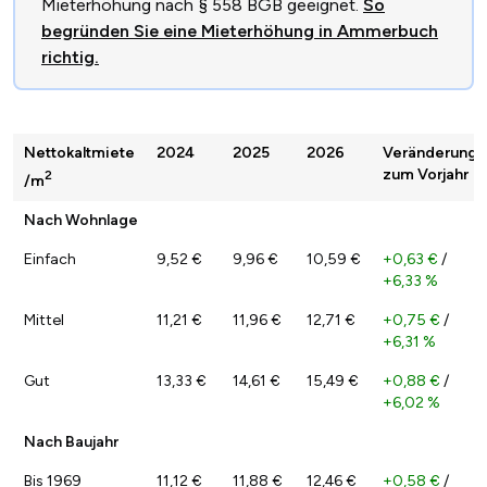
Mieterhöhung nach § 558 BGB geeignet.
So
begründen Sie eine Mieterhöhung in Ammerbuch
richtig.
Nettokaltmiete
2024
2025
2026
Veränderung
zum Vorjahr
2
/m
Nach Wohnlage
Einfach
9,52 €
9,96 €
10,59 €
+0,63 €
/
+6,33 %
Mittel
11,21 €
11,96 €
12,71 €
+0,75 €
/
+6,31 %
Gut
13,33 €
14,61 €
15,49 €
+0,88 €
/
+6,02 %
Nach Baujahr
Bis 1969
11,12 €
11,88 €
12,46 €
+0,58 €
/