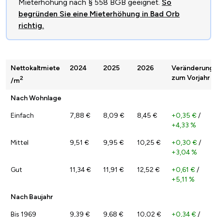
Mieterhöhung nach § 558 BGB geeignet.
So
begründen Sie eine Mieterhöhung in Bad Orb
richtig.
Nettokaltmiete
2024
2025
2026
Veränderung
zum Vorjahr
2
/m
Nach Wohnlage
Einfach
7,88 €
8,09 €
8,45 €
+0,35 €
/
+4,33 %
Mittel
9,51 €
9,95 €
10,25 €
+0,30 €
/
+3,04 %
Gut
11,34 €
11,91 €
12,52 €
+0,61 €
/
+5,11 %
Nach Baujahr
Bis 1969
9,39 €
9,68 €
10,02 €
+0,34 €
/