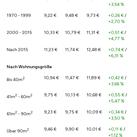
+3,54 %
1970 - 1999
9,22 €
9,48 €
9,73 €
+0,26 €
/
+2,70 %
2000 - 2015
10,33 €
10,79 €
11,31 €
+0,51 €
/
+4,77 %
Nach 2015
11,23 €
11,74 €
12,48 €
+0,74 €
/
+6,31 %
Nach Wohnungsgröße
10,94 €
11,47 €
11,89 €
+0,42 €
/
2
Bis 40m
+3,66 %
9,75 €
10,13 €
10,68 €
+0,55 €
/
2
2
41m
- 60m
+5,47 %
9,23 €
9,75 €
10,09 €
+0,34 €
/
2
2
61m
- 90m
+3,50 %
9,46 €
9,90 €
10,01 €
+0,11 €
/
2
Über 90m
+1,12 %