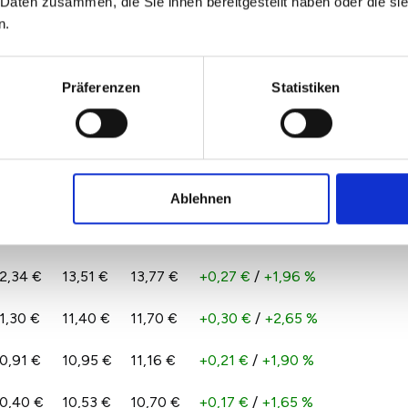
 Daten zusammen, die Sie ihnen bereitgestellt haben oder die s
2,70 €
13,18 €
13,74 €
+0,56 €
/
+4,25 %
n.
Präferenzen
Statistiken
0,67 €
11,15 €
11,50 €
+0,35 €
/
+3,11 %
0,62 €
10,67 €
11,02 €
+0,35 €
/
+3,30 %
1,02 €
11,30 €
11,26 €
-0,04 €
/
-0,38 %
Ablehnen
1,76 €
12,25 €
12,45 €
+0,20 €
/
+1,60 %
2,34 €
13,51 €
13,77 €
+0,27 €
/
+1,96 %
1,30 €
11,40 €
11,70 €
+0,30 €
/
+2,65 %
0,91 €
10,95 €
11,16 €
+0,21 €
/
+1,90 %
0,40 €
10,53 €
10,70 €
+0,17 €
/
+1,65 %