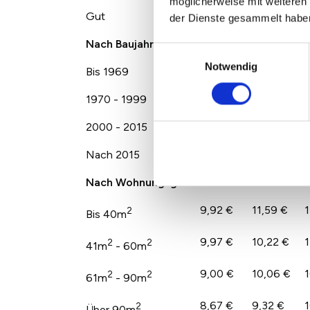
möglicherweise mit weiteren
Gut
11,26 €
11,87 €
1
der Dienste gesammelt habe
Nach Baujahr
Einwilligungsauswahl
Notwendig
Bis 1969
8,89 €
9,74 €
1
1970 - 1999
8,89 €
9,55 €
1
2000 - 2015
10,22 €
10,22 €
1
Nach 2015
10,54 €
10,81 €
1
Nach Wohnungsgröße
9,92 €
11,59 €
1
2
Bis 40m
9,97 €
10,22 €
1
2
2
41m
- 60m
9,00 €
10,06 €
1
2
2
61m
- 90m
8,67 €
9,32 €
1
2
Über 90m