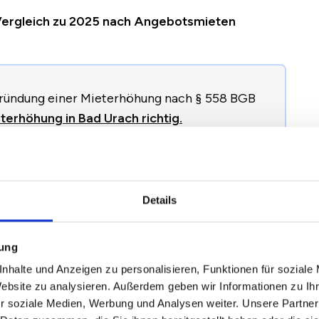
 Vergleich zu 2025 nach Angebotsmieten
egründung einer Mieterhöhung nach § 558 BGB
terhöhung in Bad Urach richtig.
2024
2025
2026
Veränderung zum
Details
Vorjahr
mung
nhalte und Anzeigen zu personalisieren, Funktionen für soziale
,22 €
9,35 €
9,51 €
+0,16 €
/
+1,75 %
Website zu analysieren. Außerdem geben wir Informationen zu I
r soziale Medien, Werbung und Analysen weiter. Unsere Partner
0,95 €
10,91 €
11,28 €
+0,38 €
/
+3,45 %