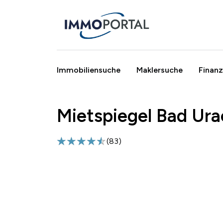
Immobiliensuche
Maklersuche
Finanz
Mietspiegel Bad Ura
Breadcrumb
(
83
)