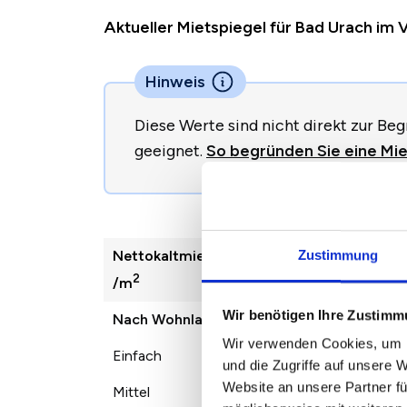
Aktueller Mietspiegel für Bad Urach im
Hinweis
Diese Werte sind nicht direkt zur B
geeignet.
So begründen Sie eine Mie
Nettokaltmiete
2022
2023
Zustimmung
2
/m
Wir benötigen Ihre Zustim
Nach Wohnlage
Wir verwenden Cookies, um I
Einfach
7,91 €
8,20 €
9
und die Zugriffe auf unsere 
Website an unsere Partner fü
Mittel
9,11 €
9,80 €
1