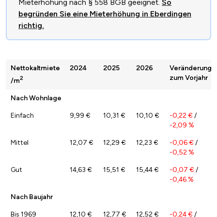
Mieterhöhung nach § 558 BGB geeignet.
So
begründen Sie eine Mieterhöhung in Eberdingen
richtig.
Nettokaltmiete
2024
2025
2026
Veränderung
zum Vorjahr
2
/m
Nach Wohnlage
Einfach
9,99 €
10,31 €
10,10 €
-0,22 €
/
-2,09 %
Mittel
12,07 €
12,29 €
12,23 €
-0,06 €
/
-0,52 %
Gut
14,63 €
15,51 €
15,44 €
-0,07 €
/
-0,46 %
Nach Baujahr
Bis 1969
12,10 €
12,77 €
12,52 €
-0,24 €
/