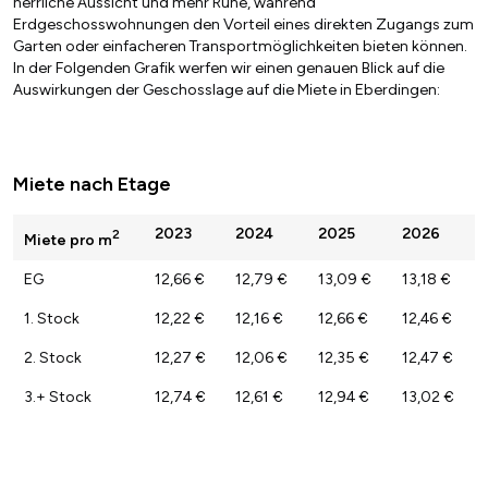
herrliche Aussicht und mehr Ruhe, während
Erdgeschosswohnungen den Vorteil eines direkten Zugangs zum
Garten oder einfacheren Transportmöglichkeiten bieten können.
In der Folgenden Grafik werfen wir einen genauen Blick auf die
Auswirkungen der Geschosslage auf die Miete in Eberdingen:
Miete nach Etage
2023
2024
2025
2026
2
Miete pro m
EG
12,66 €
12,79 €
13,09 €
13,18 €
1. Stock
12,22 €
12,16 €
12,66 €
12,46 €
2. Stock
12,27 €
12,06 €
12,35 €
12,47 €
3.+ Stock
12,74 €
12,61 €
12,94 €
13,02 €