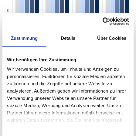
Zustimmung
Details
Über Cookies
Wir benötigen Ihre Zustimmung
Wir verwenden Cookies, um Inhalte und Anzeigen zu
personalisieren, Funktionen für soziale Medien anbieten
zu können und die Zugriffe auf unsere Website zu
Mietspiegel nach Baujahr pro qm 2026 in
analysieren. Außerdem geben wir Informationen zu Ihrer
Eberdingen
Verwendung unserer Website an unsere Partner für
soziale Medien, Werbung und Analysen weiter. Unsere
Der Mietpreis einer Wohnung in Eberdingen hängt von einer
Partner führen diese Informationen möglicherweise mit
Vielzahl von Faktoren ab, und eines der entscheidenden Kriterien
weiteren Daten zusammen, die Sie ihnen bereitgestellt
ist das Baujahr der Immobilie. Das Alter eines Gebäudes kann
haben oder die sie im Rahmen Ihrer Nutzung der Dienste
einen erheblichen Einfluss auf den Mietpreis haben, da es
gesammelt haben.
wichtige Informationen über den Zustand, die Ausstattung und