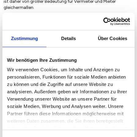
ist daher von großer Bedeutung für Vermieter und Mieter
gleichermaßen.
2023
2024
2025
2026
2
Wohnfläche in m
Zustimmung
Details
Über Cookies
16,88 €
17,07 €
18,75 €
20,65 €
2
Bis 40m
Wir benötigen Ihre Zustimmung
14,06 €
14,46 €
15,61 €
16,09 €
2
2
41m
- 60m
Wir verwenden Cookies, um Inhalte und Anzeigen zu
13,67 €
13,97 €
14,92 €
15,14 €
2
2
61m
- 90m
personalisieren, Funktionen für soziale Medien anbieten
zu können und die Zugriffe auf unsere Website zu
13,23 €
13,57 €
14,22 €
14,54 €
2
Über 90m
analysieren. Außerdem geben wir Informationen zu Ihrer
Verwendung unserer Website an unsere Partner für
soziale Medien, Werbung und Analysen weiter. Unsere
Partner führen diese Informationen möglicherweise mit
weiteren Daten zusammen, die Sie ihnen bereitgestellt
haben oder die sie im Rahmen Ihrer Nutzung der Dienste
gesammelt haben.