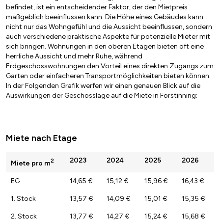
befindet, ist ein entscheidender Faktor, der den Mietpreis
maßgeblich beeinflussen kann. Die Höhe eines Gebäudes kann
nicht nur das Wohngefühl und die Aussicht beeinflussen, sondern
auch verschiedene praktische Aspekte für potenzielle Mieter mit
sich bringen. Wohnungen in den oberen Etagen bieten oft eine
herrliche Aussicht und mehr Ruhe, während
Erdgeschosswohnungen den Vorteil eines direkten Zugangs zum
Garten oder einfacheren Transportmöglichkeiten bieten können.
In der Folgenden Grafik werfen wir einen genauen Blick auf die
Auswirkungen der Geschosslage auf die Miete in Forstinning:
Miete nach Etage
2023
2024
2025
2026
2
Miete pro m
EG
14,65 €
15,12 €
15,96 €
16,43 €
1. Stock
13,57 €
14,09 €
15,01 €
15,35 €
2. Stock
13,77 €
14,27 €
15,24 €
15,68 €