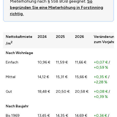
Mieterhöhung nach § 558 BGB geeignet.
So
begründen Sie eine Mieterhöhung in Forstinning
richtig.
Nettokaltmiete
2024
2025
2026
Veränderung
zum Vorjahr
2
/m
Nach Wohnlage
Einfach
10,96 €
11,59 €
11,66 €
+0,07 €
/
+0,59 %
Mittel
14,12 €
15,31 €
15,66 €
+0,35 €
/
+2,28 %
Gut
18,48 €
20,50 €
20,58 €
+0,08 €
/
+0,39 %
Nach Baujahr
Bis 1969
13,45 €
14,35 €
14,69 €
+0,34 €
/