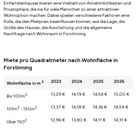
Einfamilienhäuser bieten eine Vielzahl von Annehmlichkeiten und
Privatsphäre, die sie für viele Menschen zu einer attraktiven
Wohnoption machen. Dabei spielen verschiedene Faktoren eine
Rolle, die den Mietpreis beeinflussen können, wie die Lage, die
Größe des Hauses, die Ausstattung und die allgemeine
Nachfrage nach Wohnraum in Forstinning.
Miete pro Quadratmeter nach Wohnfläche in
Forstinning
2023
2024
2025
2026
2
Wohnfläche in m
13,29 €
14,19 €
14,54 €
15,00 €
2
Bis 100m
13,37 €
14,18 €
14,36 €
14,59 €
2
2
101m
- 150m
12,96 €
13,80 €
14,11 €
14,31 €
2
Über 150