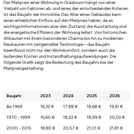
Der Mietpreis einer Wohnung in Grasbrunn hängt von einer
Vielzahl von Faktoren ab, und eines der entscheidenden Kriterien
ist das Baujahr der Immobilie. Das Alter eines Gebäudes kann
einen erheblichen Einfluss auf den Mietpreis haben, da es
wichtige Informationen über den Zustand, die Ausstattung und
die energetische Effizienz der Wohnung liefert. Von historischen
Altbauten mit ihrem besonderen Charme bis hin zu modernen
Neubauten mit zeitgemäßer Technologie – das Baujahr
beeinflusst nicht nur den Wohnkomfort, sondern auch die
laufenden Kosten und Instandhaltungsaufwendungen. Die
folgende Grafik zeigt die Bedeutung des Baujahrs bei der
Mietpreisgestaltung:
Baujahr
2023
2024
2025
2026
Bis 1969
16,32 €
17,88 €
18,68 €
19,41 €
1970 - 1999
16,60 €
18,22 €
18,99 €
20,02 €
2000 - 2015
18,80 €
20,57 €
21,01 €
21,81 €