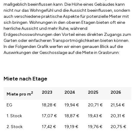
maßgeblich beeinflussen kann. Die Höhe eines Gebäudes kann
nicht nur das Wohngefühl und die Aussicht beeinflussen, sondern
auch verschiedene praktische Aspekte für potenzielle Mieter mit
sich bringen. Wohnungen in den oberen Etagen bieten oft eine
herrliche Aussicht und mehr Ruhe, während
Erdgeschosswohnungen den Vorteil eines direkten Zugangs zum
Garten oder einfacheren Transportmöglichkeiten bieten können.
In der Folgenden Grafik werfen wir einen genauen Blick auf die
Auswirkungen der Geschosslage auf die Miete in Grasbrunn:
Miete nach Etage
2023
2024
2025
2026
2
Miete pro m
EG
18,28 €
19,94 €
20,71 €
21,54 €
1. Stock
17,07 €
18,87 €
19,43 €
20,31 €
2. Stock
17,42 €
19,19 €
19,76 €
20,75 €