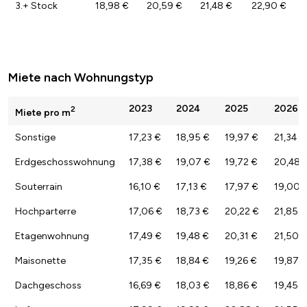
3.+ Stock
18,98 €
20,59 €
21,48 €
22,90 €
Miete nach Wohnungstyp
2023
2024
2025
2026
2
Miete pro m
Sonstige
17,23 €
18,95 €
19,97 €
21,34 €
Erdgeschosswohnung
17,38 €
19,07 €
19,72 €
20,48 
Souterrain
16,10 €
17,13 €
17,97 €
19,00 
Hochparterre
17,06 €
18,73 €
20,22 €
21,85 €
Etagenwohnung
17,49 €
19,48 €
20,31 €
21,50 
Maisonette
17,35 €
18,84 €
19,26 €
19,87 
Dachgeschoss
16,69 €
18,03 €
18,86 €
19,45 €