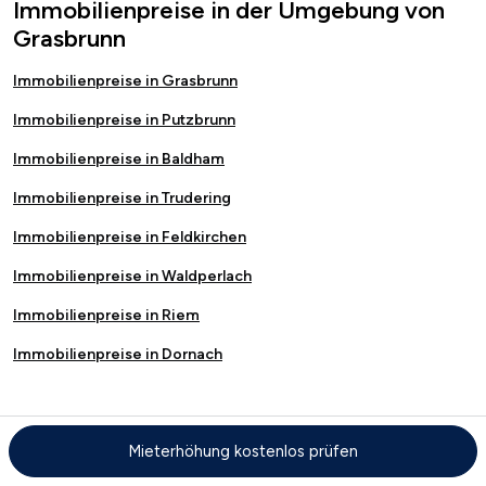
Immobilienpreise in der Umgebung von
Grasbrunn
Immobilienpreise in Grasbrunn
Immobilienpreise in Putzbrunn
Immobilienpreise in Baldham
Immobilienpreise in Trudering
Immobilienpreise in Feldkirchen
Immobilienpreise in Waldperlach
Immobilienpreise in Riem
Immobilienpreise in Dornach
Kostenloser Immobilienwertrechner
Mieterhöhung kostenlos prüfen