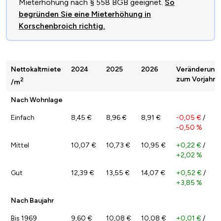
Mieterhöhung nach § 558 BGB geeignet.
So
begründen Sie eine Mieterhöhung in
Korschenbroich richtig.
Nettokaltmiete
2024
2025
2026
Veränderung
zum Vorjahr
2
/m
Nach Wohnlage
Einfach
8,45 €
8,96 €
8,91 €
-0,05 €
/
-0,50 %
Mittel
10,07 €
10,73 €
10,95 €
+0,22 €
/
+2,02 %
Gut
12,39 €
13,55 €
14,07 €
+0,52 €
/
+3,85 %
Nach Baujahr
Bis 1969
9,60 €
10,08 €
10,08 €
+0,01 €
/