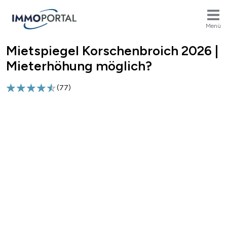
Menü
Mietspiegel Korschenbroich 2026 |
Breadcrumb
Mieterhöhung möglich?
(
77
)