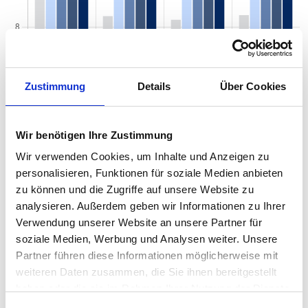
Zustimmung
Details
Über Cookies
Wir benötigen Ihre Zustimmung
Wir verwenden Cookies, um Inhalte und Anzeigen zu
personalisieren, Funktionen für soziale Medien anbieten
zu können und die Zugriffe auf unsere Website zu
analysieren. Außerdem geben wir Informationen zu Ihrer
Mietspiegel nach Baujahr pro qm 2026 in
Verwendung unserer Website an unsere Partner für
Korschenbroich
soziale Medien, Werbung und Analysen weiter. Unsere
Partner führen diese Informationen möglicherweise mit
Der Mietpreis einer Wohnung in Korschenbroich hängt von einer
weiteren Daten zusammen, die Sie ihnen bereitgestellt
Vielzahl von Faktoren ab, und eines der entscheidenden Kriterien
haben oder die sie im Rahmen Ihrer Nutzung der Dienste
ist das Baujahr der Immobilie. Das Alter eines Gebäudes kann
gesammelt haben.