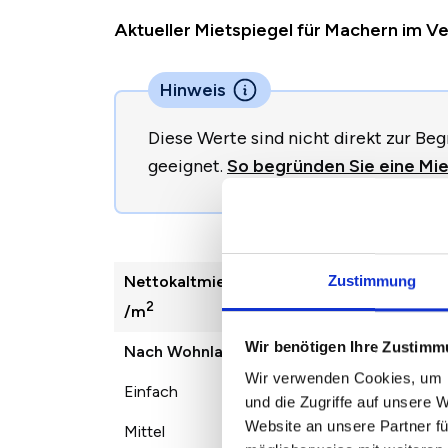
Aktueller Mietspiegel für Machern im 
Hinweis
Diese Werte sind nicht direkt zur B
geeignet.
So begründen Sie eine Mie
Nettokaltmiete
2022
2023
2
Zustimmung
2
/m
Wir benötigen Ihre Zustim
Nach Wohnlage
Wir verwenden Cookies, um I
Einfach
5,95 €
6,50 €
7
und die Zugriffe auf unsere 
Website an unsere Partner fü
Mittel
6,80 €
7,34 €
8