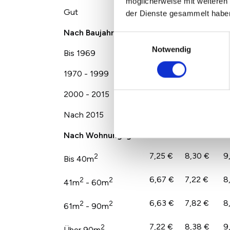
möglicherweise mit weiteren
Gut
8,06 €
9,29 €
1
der Dienste gesammelt habe
Nach Baujahr
Einwilligungsauswahl
Notwendig
Bis 1969
7,17 €
7,59 €
8
1970 - 1999
6,96 €
7,69 €
8
2000 - 2015
7,68 €
9,16 €
1
Nach 2015
9,40 €
10,50 €
1
Nach Wohnungsgröße
7,25 €
8,30 €
9
2
Bis 40m
6,67 €
7,22 €
8
2
2
41m
- 60m
6,63 €
7,82 €
8
2
2
61m
- 90m
7,22 €
8,38 €
9
2
Über 90m