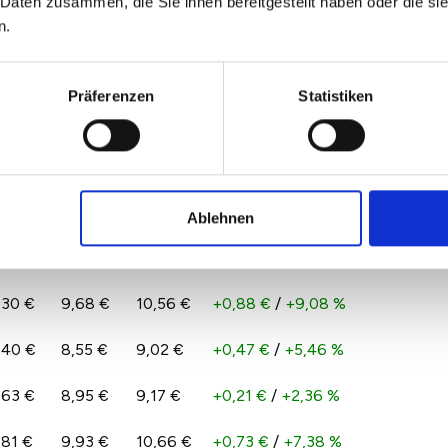
 Daten zusammen, die Sie ihnen bereitgestellt haben oder die s
0,61 €
10,85 €
11,84 €
+0,99 €
/
+9,13 %
n.
Präferenzen
Statistiken
,52 €
8,72 €
8,60 €
-0,12 €
/
-1,33 %
,48 €
8,55 €
9,14 €
+0,59 €
/
+6,92 %
0,53 €
10,70 €
11,17 €
+0,47 €
/
+4,40 %
Ablehnen
3,57 €
13,37 €
14,67 €
+1,30 €
/
+9,73 %
,30 €
9,68 €
10,56 €
+0,88 €
/
+9,08 %
,40 €
8,55 €
9,02 €
+0,47 €
/
+5,46 %
,63 €
8,95 €
9,17 €
+0,21 €
/
+2,36 %
,81 €
9,93 €
10,66 €
+0,73 €
/
+7,38 %