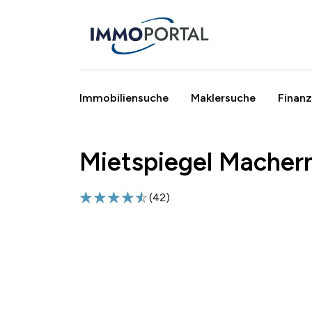
Immobiliensuche
Maklersuche
Finanz
Mietspiegel Macher
Breadcrumb
(
42
)