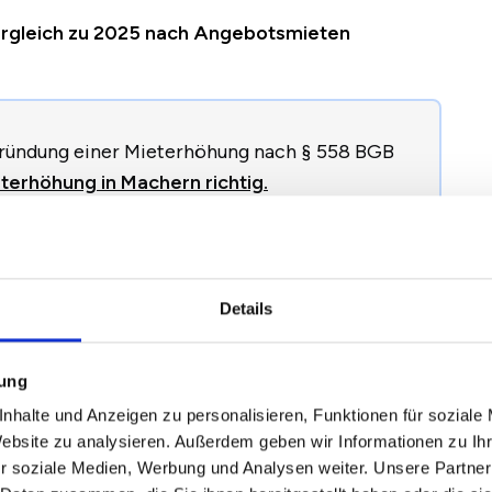
Vergleich zu 2025 nach Angebotsmieten
egründung einer Mieterhöhung nach § 558 BGB
terhöhung in Machern richtig.
024
2025
2026
Veränderung zum
Details
Vorjahr
mung
nhalte und Anzeigen zu personalisieren, Funktionen für soziale
,05 €
7,21 €
7,56 €
+0,36 €
/
+4,95 %
Website zu analysieren. Außerdem geben wir Informationen zu I
r soziale Medien, Werbung und Analysen weiter. Unsere Partner
,72 €
8,92 €
9,38 €
+0,47 €
/
+5,23 %