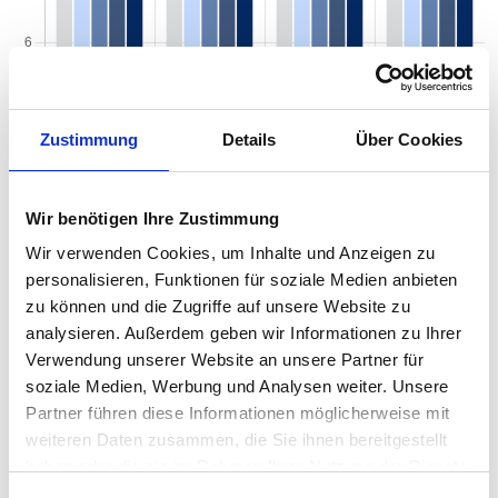
Zustimmung
Details
Über Cookies
Wir benötigen Ihre Zustimmung
Wir verwenden Cookies, um Inhalte und Anzeigen zu
personalisieren, Funktionen für soziale Medien anbieten
Mietspiegel nach Baujahr pro qm 2026 in
zu können und die Zugriffe auf unsere Website zu
analysieren. Außerdem geben wir Informationen zu Ihrer
Mainburg
Verwendung unserer Website an unsere Partner für
Der Mietpreis einer Wohnung in Mainburg hängt von einer Vielzahl
soziale Medien, Werbung und Analysen weiter. Unsere
von Faktoren ab, und eines der entscheidenden Kriterien ist das
Partner führen diese Informationen möglicherweise mit
Baujahr der Immobilie. Das Alter eines Gebäudes kann einen
weiteren Daten zusammen, die Sie ihnen bereitgestellt
erheblichen Einfluss auf den Mietpreis haben, da es wichtige
haben oder die sie im Rahmen Ihrer Nutzung der Dienste
Informationen über den Zustand, die Ausstattung und die
gesammelt haben.
energetische Effizienz der Wohnung liefert. Von historischen