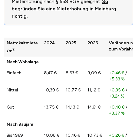
Mieterhöhung nach § 558 BGB geeignet.
So
begründen Sie eine Mieterhöhung in Mainburg
richtig.
Nettokaltmiete
2024
2025
2026
Veränderung
zum Vorjahr
2
/m
Nach Wohnlage
Einfach
8,47 €
8,63 €
9,09 €
+0,46 €
/
+5,33 %
Mittel
10,39 €
10,77 €
11,12 €
+0,35 €
/
+3,24 %
Gut
13,75 €
14,13 €
14,61 €
+0,48 €
/
+3,37 %
Nach Baujahr
Bis 1969
10,08 €
10,46 €
10,73 €
+0,26 €
/