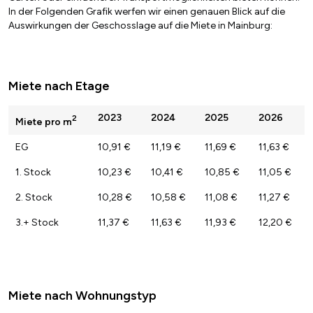
In der Folgenden Grafik werfen wir einen genauen Blick auf die
Auswirkungen der Geschosslage auf die Miete in Mainburg:
Miete nach Etage
2023
2024
2025
2026
2
Miete pro m
EG
10,91 €
11,19 €
11,69 €
11,63 €
1. Stock
10,23 €
10,41 €
10,85 €
11,05 €
2. Stock
10,28 €
10,58 €
11,08 €
11,27 €
3.+ Stock
11,37 €
11,63 €
11,93 €
12,20 €
Miete nach Wohnungstyp