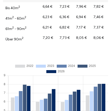
6,64 €
7,23 €
7,96 €
7,82 €
2
Bis 40m
6,23 €
6,36 €
6,94 €
7,46 €
2
2
41m
- 60m
6,21 €
6,82 €
7,17 €
7,37 €
2
2
61m
- 90m
7,20 €
7,73 €
8,05 €
8,06 €
2
Über 90m