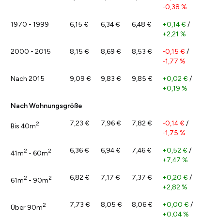
-0,38 %
1970 - 1999
6,15 €
6,34 €
6,48 €
+0,14 €
/
+2,21 %
2000 - 2015
8,15 €
8,69 €
8,53 €
-0,15 €
/
-1,77 %
Nach 2015
9,09 €
9,83 €
9,85 €
+0,02 €
/
+0,19 %
Nach Wohnungsgröße
7,23 €
7,96 €
7,82 €
-0,14 €
/
2
Bis 40m
-1,75 %
6,36 €
6,94 €
7,46 €
+0,52 €
/
2
2
41m
- 60m
+7,47 %
6,82 €
7,17 €
7,37 €
+0,20 €
/
2
2
61m
- 90m
+2,82 %
7,73 €
8,05 €
8,06 €
+0,00 €
/
2
Über 90m
+0,04 %