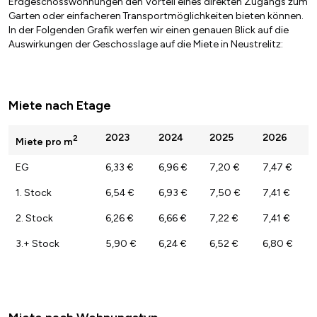
Erdgeschosswohnungen den Vorteil eines direkten Zugangs zum
Garten oder einfacheren Transportmöglichkeiten bieten können.
In der Folgenden Grafik werfen wir einen genauen Blick auf die
Auswirkungen der Geschosslage auf die Miete in Neustrelitz:
Miete nach Etage
2023
2024
2025
2026
2
Miete pro m
EG
6,33 €
6,96 €
7,20 €
7,47 €
1. Stock
6,54 €
6,93 €
7,50 €
7,41 €
2. Stock
6,26 €
6,66 €
7,22 €
7,41 €
3.+ Stock
5,90 €
6,24 €
6,52 €
6,80 €