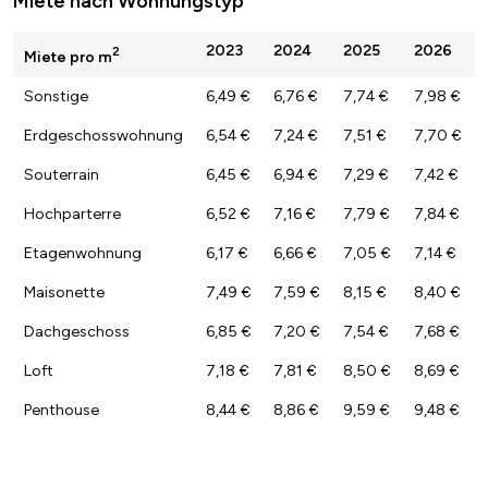
Miete nach Wohnungstyp
2023
2024
2025
2026
2
Miete pro m
Sonstige
6,49 €
6,76 €
7,74 €
7,98 €
Erdgeschosswohnung
6,54 €
7,24 €
7,51 €
7,70 €
Souterrain
6,45 €
6,94 €
7,29 €
7,42 €
Hochparterre
6,52 €
7,16 €
7,79 €
7,84 €
Etagenwohnung
6,17 €
6,66 €
7,05 €
7,14 €
Maisonette
7,49 €
7,59 €
8,15 €
8,40 €
Dachgeschoss
6,85 €
7,20 €
7,54 €
7,68 €
Loft
7,18 €
7,81 €
8,50 €
8,69 €
Penthouse
8,44 €
8,86 €
9,59 €
9,48 €