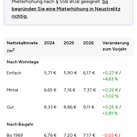
Mieterhöhung nach § 558 BGB geeignet.
So
begründen Sie eine Mieterhöhung in Neustrelitz
richtig.
Nettokaltmiete
2024
2025
2026
Veränderung
zum Vorjahr
2
/m
Nach Wohnlage
Einfach
5,71 €
5,90 €
6,17 €
+0,27 €
/
+4,63 %
Mittel
6,65 €
7,16 €
7,37 €
+0,22 €
/
+3,02 %
Gut
8,33 €
8,86 €
9,11 €
+0,25 €
/
+2,81 %
Nach Baujahr
Bis 1969
6,76 €
7,20 €
7,17 €
-0,03 €
/