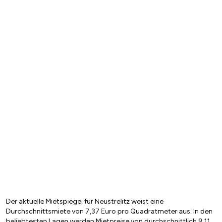
Der aktuelle Mietspiegel für Neustrelitz weist eine
Durchschnittsmiete von 7,37 Euro pro Quadratmeter aus. In den
beliebtesten Lagen werden Mietpreise von durchschnittlich 9,11