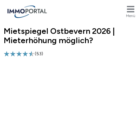
Menü
Mietspiegel Ostbevern 2026 |
Breadcrumb
Mieterhöhung möglich?
(
53
)