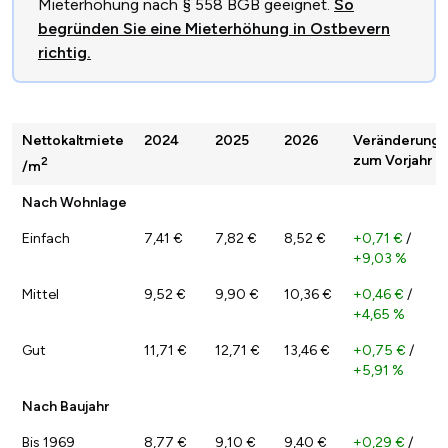
Mieterhöhung nach § 558 BGB geeignet.
So
begründen Sie eine Mieterhöhung in Ostbevern
richtig.
Nettokaltmiete
2024
2025
2026
Veränderung
zum Vorjahr
2
/m
Nach Wohnlage
Einfach
7,41 €
7,82 €
8,52 €
+0,71 €
/
+9,03 %
Mittel
9,52 €
9,90 €
10,36 €
+0,46 €
/
+4,65 %
Gut
11,71 €
12,71 €
13,46 €
+0,75 €
/
+5,91 %
Nach Baujahr
Bis 1969
8,77 €
9,10 €
9,40 €
+0,29 €
/