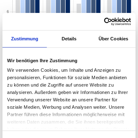
Zustimmung
Details
Über Cookies
Wir benötigen Ihre Zustimmung
Wir verwenden Cookies, um Inhalte und Anzeigen zu
personalisieren, Funktionen für soziale Medien anbieten
Mietspiegel nach Baujahr pro qm 2026 in
zu können und die Zugriffe auf unsere Website zu
analysieren. Außerdem geben wir Informationen zu Ihrer
Ostbevern
Verwendung unserer Website an unsere Partner für
Der Mietpreis einer Wohnung in Ostbevern hängt von einer
soziale Medien, Werbung und Analysen weiter. Unsere
Vielzahl von Faktoren ab, und eines der entscheidenden Kriterien
Partner führen diese Informationen möglicherweise mit
ist das Baujahr der Immobilie. Das Alter eines Gebäudes kann
weiteren Daten zusammen, die Sie ihnen bereitgestellt
einen erheblichen Einfluss auf den Mietpreis haben, da es
haben oder die sie im Rahmen Ihrer Nutzung der Dienste
wichtige Informationen über den Zustand, die Ausstattung und
gesammelt haben.
die energetische Effizienz der Wohnung liefert. Von historischen