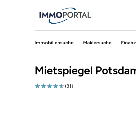
Immobiliensuche
Maklersuche
Finanz
Mietspiegel Potsdam
Breadcrumb
(
31
)