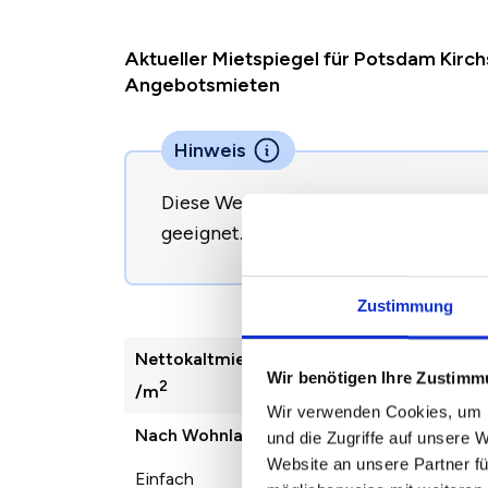
Aktueller Mietspiegel für Potsdam Kirch
Angebotsmieten
Hinweis
Diese Werte sind nicht direkt zur B
geeignet.
So begründen Sie eine Mie
Zustimmung
Nettokaltmiete
2022
2023
Wir benötigen Ihre Zustim
2
/m
Wir verwenden Cookies, um I
Nach Wohnlage
und die Zugriffe auf unsere 
Website an unsere Partner fü
Einfach
8,85 €
8,46 €