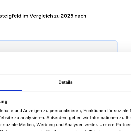
steigfeld im Vergleich zu 2025 nach
egründung einer Mieterhöhung nach § 558 BGB
terhöhung in Potsdam Kirchsteigfeld richtig.
Details
2024
2025
2026
Veränderung zum
mung
Vorjahr
nhalte und Anzeigen zu personalisieren, Funktionen für soziale
Website zu analysieren. Außerdem geben wir Informationen zu I
r soziale Medien, Werbung und Analysen weiter. Unsere Partner
9,16 €
9,22 €
9,52 €
+0,30 €
/
+3,30 %