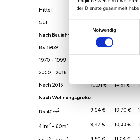
möglicherweise mit weiteren
der Dienste gesammelt habe
Mittel
9,53 €
10,86 €
Gut
10,31 €
13,16 €
Einwilligungsauswahl
Notwendig
Nach Baujahr
Bis 1969
9,79 €
10,14 €
1970 - 1999
9,35 €
10,51 €
2000 - 2015
10,40 €
11,91 €
Nach 2015
10,91 €
14,51 €
Nach Wohnungsgröße
9,94 €
10,70 €
1
2
Bis 40m
9,47 €
10,33 €
2
2
41m
- 60m
9,50 €
11,04 €
2
2