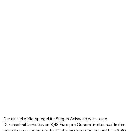
Der aktuelle Mietspiegel für Siegen Geisweid weist eine
Durchschnittsmiete von 8,48 Euro pro Quadratmeter aus. In den
beliebtesten Lagen werden Mietpreise von durchschnittlich 9,90