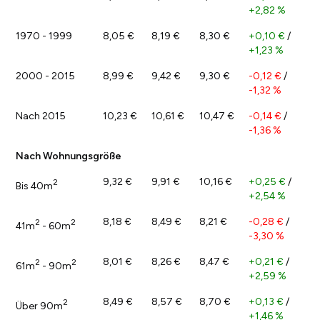
+2,82 %
1970 - 1999
8,05 €
8,19 €
8,30 €
+0,10 €
/
+1,23 %
2000 - 2015
8,99 €
9,42 €
9,30 €
-0,12 €
/
-1,32 %
Nach 2015
10,23 €
10,61 €
10,47 €
-0,14 €
/
-1,36 %
Nach Wohnungsgröße
9,32 €
9,91 €
10,16 €
+0,25 €
/
2
Bis 40m
+2,54 %
8,18 €
8,49 €
8,21 €
-0,28 €
/
2
2
41m
- 60m
-3,30 %
8,01 €
8,26 €
8,47 €
+0,21 €
/
2
2
61m
- 90m
+2,59 %
8,49 €
8,57 €
8,70 €
+0,13 €
/
2
Über 90m
+1,46 %