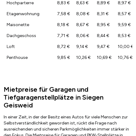
Hochparterre
8,83 €
8,63 €
8,89 €
8,97 €
Etagenwohnung
7,58 €
8,08 €
8,31 €
8,57 €
Maisonette
8,18 €
8,67 €
8,95 €
9,59 €
Dachgeschoss
7,71 €
8,06 €
8,44 €
8,53 €
Loft
8,72 €
9,14 €
9,47 €
10,00 €
Penthouse
9,85 €
10,26 €
10,69 €
10,76 €
Mietpreise für Garagen und
Tiefgaragenstellplätze in Siegen
Geisweid
In einer Zeit, in der der Besitz eines Autos für viele Menschen zur
Selbstverständlichkeit geworden ist, rückt die Frage nach
ausreichenden und sicheren Parkmöglichkeiten immer stärker in
den Fokus. Die Mietpreise für Garagen und PKW-Stellplätze in