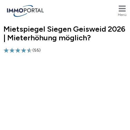
Menü
Mietspiegel Siegen Geisweid 2026
Breadcrumb
| Mieterhöhung möglich?
(
55
)