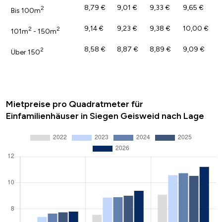
8,79 €
9,01 €
9,33 €
9,65 €
2
Bis 100m
9,14 €
9,23 €
9,38 €
10,00 €
2
2
101m
- 150m
8,58 €
8,87 €
8,89 €
9,09 €
2
Über 150
Mietpreise pro Quadratmeter für
Einfamilienhäuser in Siegen Geisweid nach Lage