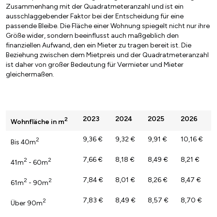
Zusammenhang mit der Quadratmeteranzahl und ist ein
ausschlaggebender Faktor bei der Entscheidung für eine
passende Bleibe. Die Fläche einer Wohnung spiegelt nicht nur ihre
Größe wider, sondern beeinflusst auch maßgeblich den
finanziellen Aufwand, den ein Mieter zu tragen bereit ist. Die
Beziehung zwischen dem Mietpreis und der Quadratmeteranzahl
ist daher von großer Bedeutung für Vermieter und Mieter
gleichermaßen.
2023
2024
2025
2026
2
Wohnfläche in m
9,36 €
9,32 €
9,91 €
10,16 €
2
Bis 40m
7,66 €
8,18 €
8,49 €
8,21 €
2
2
41m
- 60m
7,84 €
8,01 €
8,26 €
8,47 €
2
2
61m
- 90m
7,83 €
8,49 €
8,57 €
8,70 €
2
Über 90m