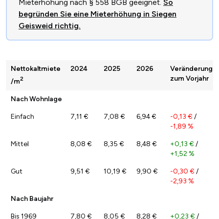
Mieterhöhung nach § 558 BGB geeignet.
So
begründen Sie eine Mieterhöhung in Siegen
Geisweid richtig.
Nettokaltmiete
2024
2025
2026
Veränderung
zum Vorjahr
2
/m
Nach Wohnlage
Einfach
7,11 €
7,08 €
6,94 €
-0,13 €
/
-1,89 %
Mittel
8,08 €
8,35 €
8,48 €
+0,13 €
/
+1,52 %
Gut
9,51 €
10,19 €
9,90 €
-0,30 €
/
-2,93 %
Nach Baujahr
Bis 1969
7,80 €
8,05 €
8,28 €
+0,23 €
/