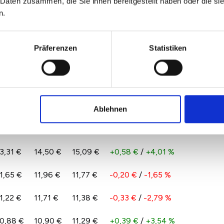
 Daten zusammen, die Sie ihnen bereitgestellt haben oder die s
3,16 €
14,26 €
13,82 €
-0,44 €
/
-3,05 %
n.
Präferenzen
Statistiken
1,27 €
11,44 €
11,36 €
-0,08 €
/
-0,70 %
0,91 €
11,02 €
11,11 €
+0,09 €
/
+0,83 %
1,84 €
12,00 €
11,85 €
-0,15 €
/
-1,29 %
Ablehnen
2,67 €
12,91 €
12,91 €
0,00 €
/
-0,02 %
3,31 €
14,50 €
15,09 €
+0,58 €
/
+4,01 %
1,65 €
11,96 €
11,77 €
-0,20 €
/
-1,65 %
1,22 €
11,71 €
11,38 €
-0,33 €
/
-2,79 %
0,88 €
10,90 €
11,29 €
+0,39 €
/
+3,54 %