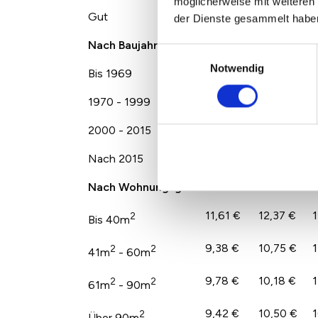
möglicherweise mit weiteren
Gut
11,78 €
12,31 €
1
der Dienste gesammelt habe
Nach Baujahr
Einwilligungsauswahl
Notwendig
Bis 1969
10,27 €
10,40 €
1
1970 - 1999
9,46 €
10,01 €
1
2000 - 2015
10,62 €
10,93 €
1
Nach 2015
10,63 €
11,64 €
1
Nach Wohnungsgröße
11,61 €
12,37 €
1
2
Bis 40m
9,38 €
10,75 €
1
2
2
41m
- 60m
9,78 €
10,18 €
1
2
2
61m
- 90m
9,42 €
10,50 €
1
2
Über 90m