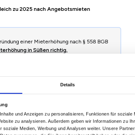
rgleich zu 2025 nach Angebotsmieten
egründung einer Mieterhöhung nach § 558 BGB
terhöhung in Süßen richtig.
2024
2025
2026
Veränderung zum
Details
Vorjahr
mung
nhalte und Anzeigen zu personalisieren, Funktionen für soziale
9,49 €
9,62 €
9,70 €
+0,08 €
/
+0,84 %
Website zu analysieren. Außerdem geben wir Informationen zu I
r soziale Medien, Werbung und Analysen weiter. Unsere Partner
1,06 €
11,24 €
11,54 €
+0,29 €
/
+2,60 %