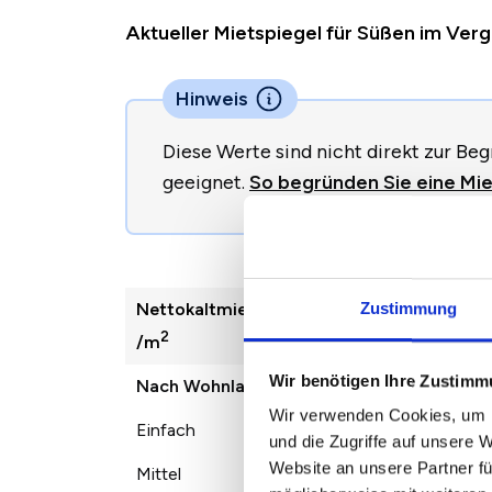
Aktueller Mietspiegel für Süßen im Ve
Hinweis
Diese Werte sind nicht direkt zur B
geeignet.
So begründen Sie eine Mie
Nettokaltmiete
2022
2023
Zustimmung
2
/m
Wir benötigen Ihre Zustim
Nach Wohnlage
Wir verwenden Cookies, um I
Einfach
8,23 €
8,83 €
und die Zugriffe auf unsere 
Website an unsere Partner fü
Mittel
9,68 €
10,23 €
1