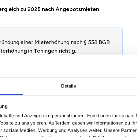
Vergleich zu 2025 nach Angebotsmieten
egründung einer Mieterhöhung nach § 558 BGB
terhöhung in Teningen richtig.
2024
2025
2026
Veränderung zum
Details
Vorjahr
mung
nhalte und Anzeigen zu personalisieren, Funktionen für soziale
10,20 €
10,18 €
10,20 €
+0,02 €
/
+0,15 %
Website zu analysieren. Außerdem geben wir Informationen zu I
r soziale Medien, Werbung und Analysen weiter. Unsere Partner
12,44 €
12,74 €
12,33 €
-0,42 €
/
-3,28 %