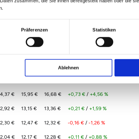
 Daten zusammen, die Sie ihnen bereitgestellt haben oder die s
15,05 €
15,31 €
15,39 €
+0,08 €
/
+0,55 %
n.
Präferenzen
Statistiken
12,23 €
12,55 €
12,63 €
+0,08 €
/
+0,67 %
12,05 €
12,24 €
12,25 €
+0,01 €
/
+0,06 %
12,82 €
13,11 €
13,09 €
-0,02 €
/
-0,13 %
Ablehnen
13,78 €
14,18 €
14,40 €
+0,22 €
/
+1,55 %
14,37 €
15,95 €
16,68 €
+0,73 €
/
+4,56 %
12,92 €
13,15 €
13,36 €
+0,21 €
/
+1,59 %
12,30 €
12,47 €
12,32 €
-0,16 €
/
-1,26 %
12,04 €
12,17 €
12,28 €
+0,11 €
/
+0,88 %