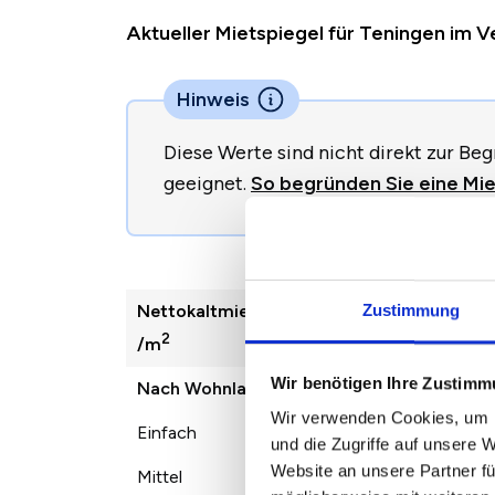
Aktueller Mietspiegel für Teningen im 
Hinweis
Diese Werte sind nicht direkt zur B
geeignet.
So begründen Sie eine Mie
Nettokaltmiete
2022
2023
Zustimmung
2
/m
Wir benötigen Ihre Zustim
Nach Wohnlage
Wir verwenden Cookies, um I
Einfach
8,23 €
9,38 €
und die Zugriffe auf unsere 
Website an unsere Partner fü
Mittel
9,71 €
11,27 €