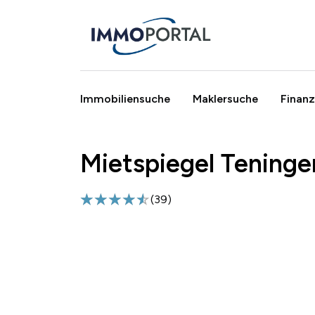
Immobiliensuche
Maklersuche
Finanz
Mietspiegel Teninge
Breadcrumb
(
39
)