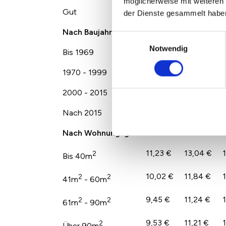
möglicherweise mit weiteren
Gut
11,63 €
13,39 €
der Dienste gesammelt habe
Nach Baujahr
Einwilligungsauswahl
Notwendig
Bis 1969
10,06 €
11,33 €
1970 - 1999
9,54 €
10,99 €
2000 - 2015
10,65 €
11,99 €
Nach 2015
11,43 €
12,74 €
Nach Wohnungsgröße
11,23 €
13,04 €
2
Bis 40m
10,02 €
11,84 €
2
2
41m
- 60m
9,45 €
11,24 €
2
2
61m
- 90m
9,53 €
11,21 €
2
Über 90m