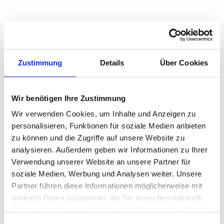
2023
2024
2025
2026
2
Wohnfläche in m
7,89 €
8,31 €
8,76 €
8,87 €
2
Bis 40m
Zustimmung
Details
Über Cookies
7,39 €
7,85 €
7,80 €
8,01 €
2
2
41m
- 60m
Wir benötigen Ihre Zustimmung
7,21 €
7,62 €
7,77 €
7,97 €
2
2
61m
- 90m
Wir verwenden Cookies, um Inhalte und Anzeigen zu
7,58 €
7,81 €
7,95 €
8,02 €
2
Über 90m
personalisieren, Funktionen für soziale Medien anbieten
zu können und die Zugriffe auf unsere Website zu
analysieren. Außerdem geben wir Informationen zu Ihrer
Verwendung unserer Website an unsere Partner für
soziale Medien, Werbung und Analysen weiter. Unsere
Partner führen diese Informationen möglicherweise mit
weiteren Daten zusammen, die Sie ihnen bereitgestellt
haben oder die sie im Rahmen Ihrer Nutzung der Dienste
gesammelt haben.