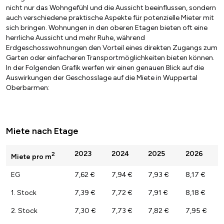
nicht nur das Wohngefühl und die Aussicht beeinflussen, sondern
auch verschiedene praktische Aspekte für potenzielle Mieter mit
sich bringen. Wohnungen in den oberen Etagen bieten oft eine
herrliche Aussicht und mehr Ruhe, während
Erdgeschosswohnungen den Vorteil eines direkten Zugangs zum
Garten oder einfacheren Transportmöglichkeiten bieten können.
In der Folgenden Grafik werfen wir einen genauen Blick auf die
Auswirkungen der Geschosslage auf die Miete in Wuppertal
Oberbarmen:
Miete nach Etage
2023
2024
2025
2026
2
Miete pro m
EG
7,62 €
7,94 €
7,93 €
8,17 €
1. Stock
7,39 €
7,72 €
7,91 €
8,18 €
2. Stock
7,30 €
7,73 €
7,82 €
7,95 €