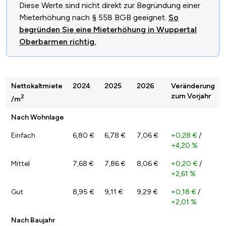
Diese Werte sind nicht direkt zur Begründung einer
Mieterhöhung nach § 558 BGB geeignet.
So
begründen Sie eine Mieterhöhung in Wuppertal
Oberbarmen richtig.
Nettokaltmiete
2024
2025
2026
Veränderung
zum Vorjahr
2
/m
Nach Wohnlage
Einfach
6,80 €
6,78 €
7,06 €
+0,28 €
/
+4,20 %
Mittel
7,68 €
7,86 €
8,06 €
+0,20 €
/
+2,61 %
Gut
8,95 €
9,11 €
9,29 €
+0,18 €
/
+2,01 %
Nach Baujahr