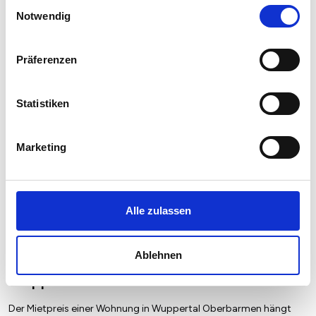
Einwilligungsauswahl
Notwendig
Präferenzen
Statistiken
Marketing
Alle zulassen
Ablehnen
Mietspiegel nach Baujahr pro qm 2026 in
Wuppertal Oberbarmen
Der Mietpreis einer Wohnung in Wuppertal Oberbarmen hängt