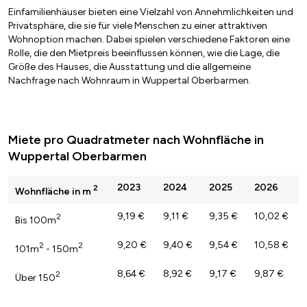
Einfamilienhäuser bieten eine Vielzahl von Annehmlichkeiten und
Privatsphäre, die sie für viele Menschen zu einer attraktiven
Wohnoption machen. Dabei spielen verschiedene Faktoren eine
Rolle, die den Mietpreis beeinflussen können, wie die Lage, die
Größe des Hauses, die Ausstattung und die allgemeine
Nachfrage nach Wohnraum in Wuppertal Oberbarmen.
Miete pro Quadratmeter nach Wohnfläche in
Wuppertal Oberbarmen
2023
2024
2025
2026
2
Wohnfläche in m
9,19 €
9,11 €
9,35 €
10,02 €
2
Bis 100m
9,20 €
9,40 €
9,54 €
10,58 €
2
2
101m
- 150m
8,64 €
8,92 €
9,17 €
9,87 €
2
Über 150