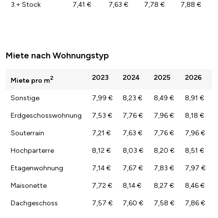
3.+ Stock
7,41 €
7,63 €
7,78 €
7,88 €
Miete nach Wohnungstyp
2023
2024
2025
2026
2
Miete pro m
Sonstige
7,99 €
8,23 €
8,49 €
8,91 €
Erdgeschosswohnung
7,53 €
7,76 €
7,96 €
8,18 €
Souterrain
7,21 €
7,63 €
7,76 €
7,96 €
Hochparterre
8,12 €
8,03 €
8,20 €
8,51 €
Etagenwohnung
7,14 €
7,67 €
7,83 €
7,97 €
Maisonette
7,72 €
8,14 €
8,27 €
8,46 €
Dachgeschoss
7,57 €
7,60 €
7,58 €
7,86 €