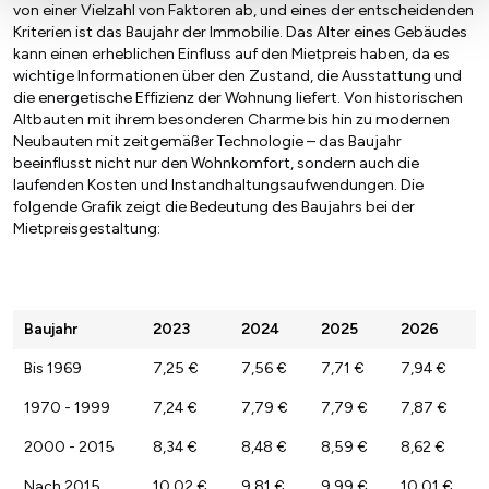
von einer Vielzahl von Faktoren ab, und eines der entscheidenden
Kriterien ist das Baujahr der Immobilie. Das Alter eines Gebäudes
kann einen erheblichen Einfluss auf den Mietpreis haben, da es
wichtige Informationen über den Zustand, die Ausstattung und
die energetische Effizienz der Wohnung liefert. Von historischen
Altbauten mit ihrem besonderen Charme bis hin zu modernen
Neubauten mit zeitgemäßer Technologie – das Baujahr
beeinflusst nicht nur den Wohnkomfort, sondern auch die
laufenden Kosten und Instandhaltungsaufwendungen. Die
folgende Grafik zeigt die Bedeutung des Baujahrs bei der
Mietpreisgestaltung:
Baujahr
2023
2024
2025
2026
Bis 1969
7,25 €
7,56 €
7,71 €
7,94 €
1970 - 1999
7,24 €
7,79 €
7,79 €
7,87 €
2000 - 2015
8,34 €
8,48 €
8,59 €
8,62 €
Nach 2015
10,02 €
9,81 €
9,99 €
10,01 €