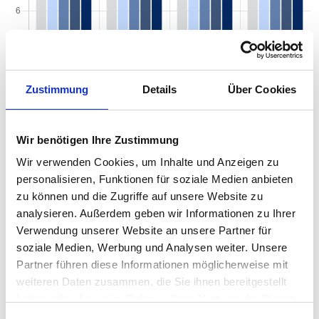
Zustimmung
Details
Über Cookies
Wir benötigen Ihre Zustimmung
Wir verwenden Cookies, um Inhalte und Anzeigen zu
personalisieren, Funktionen für soziale Medien anbieten
Mietspiegel nach Baujahr pro qm 2026 in
zu können und die Zugriffe auf unsere Website zu
analysieren. Außerdem geben wir Informationen zu Ihrer
Zeven
Verwendung unserer Website an unsere Partner für
Der Mietpreis einer Wohnung in Zeven hängt von einer Vielzahl
soziale Medien, Werbung und Analysen weiter. Unsere
von Faktoren ab, und eines der entscheidenden Kriterien ist das
Partner führen diese Informationen möglicherweise mit
Baujahr der Immobilie. Das Alter eines Gebäudes kann einen
weiteren Daten zusammen, die Sie ihnen bereitgestellt
erheblichen Einfluss auf den Mietpreis haben, da es wichtige
haben oder die sie im Rahmen Ihrer Nutzung der Dienste
Informationen über den Zustand, die Ausstattung und die
gesammelt haben.
energetische Effizienz der Wohnung liefert. Von historischen