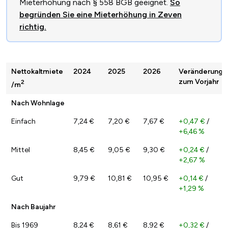
Mieterhöhung nach § 558 BGB geeignet.
So
begründen Sie eine Mieterhöhung in Zeven
richtig.
Nettokaltmiete
2024
2025
2026
Veränderung
zum Vorjahr
2
/m
Nach Wohnlage
Einfach
7,24 €
7,20 €
7,67 €
+0,47 €
/
+6,46 %
Mittel
8,45 €
9,05 €
9,30 €
+0,24 €
/
+2,67 %
Gut
9,79 €
10,81 €
10,95 €
+0,14 €
/
+1,29 %
Nach Baujahr
Bis 1969
8,24 €
8,61 €
8,92 €
+0,32 €
/