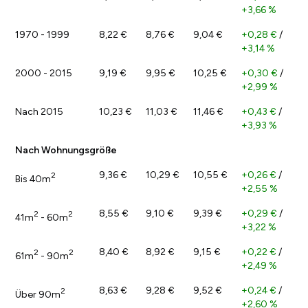
+3,66 %
1970 - 1999
8,22 €
8,76 €
9,04 €
+0,28 €
/
+3,14 %
2000 - 2015
9,19 €
9,95 €
10,25 €
+0,30 €
/
+2,99 %
Nach 2015
10,23 €
11,03 €
11,46 €
+0,43 €
/
+3,93 %
Nach Wohnungsgröße
9,36 €
10,29 €
10,55 €
+0,26 €
/
2
Bis 40m
+2,55 %
8,55 €
9,10 €
9,39 €
+0,29 €
/
2
2
41m
- 60m
+3,22 %
8,40 €
8,92 €
9,15 €
+0,22 €
/
2
2
61m
- 90m
+2,49 %
8,63 €
9,28 €
9,52 €
+0,24 €
/
2
Über 90m
+2,60 %