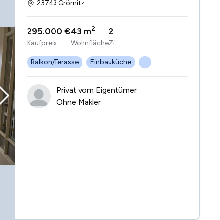
23743 Grömitz
2
295.000 €
43 m
2
Kaufpreis
Wohnfläche
Zi.
Balkon/Terasse
Einbauküche
...
Privat vom Eigentümer
Ohne Makler