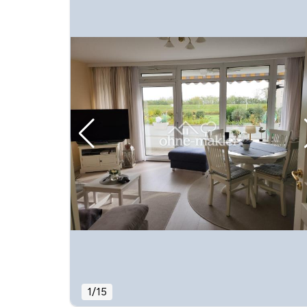
1
/
15