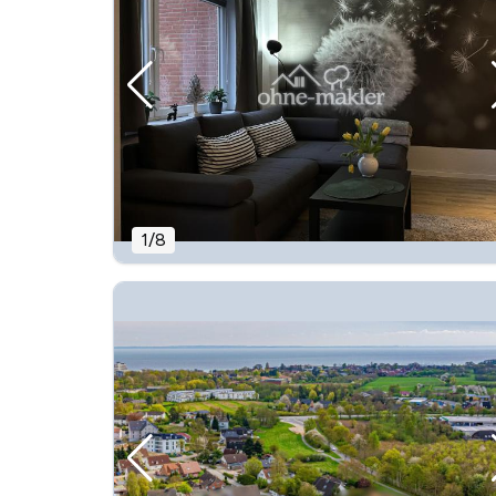
1
/
8