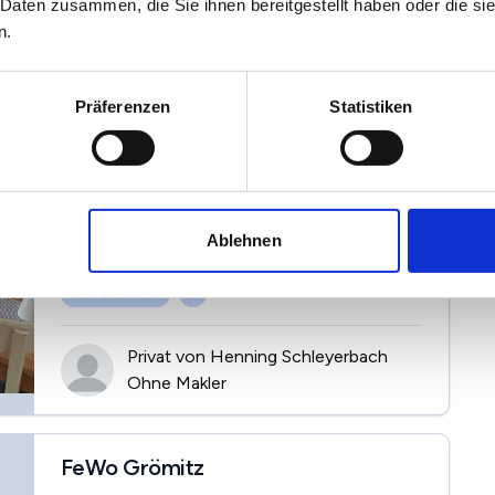
 Daten zusammen, die Sie ihnen bereitgestellt haben oder die s
n.
Stilvoll modernisierte
Präferenzen
Statistiken
Ferienimmobilie in ruhiger Lage von
Grömitz
23743 Grömitz
2
319.000 €
58 m
3
Ablehnen
Kaufpreis
Wohnfläche
Zi.
Einbauküche
...
Privat von Henning Schleyerbach
Ohne Makler
FeWo Grömitz