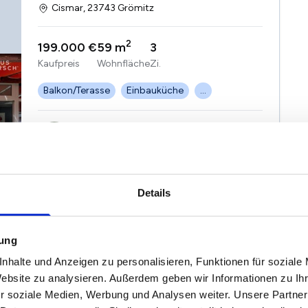
Cismar, 23743 Grömitz
2
199.000 €
59 m
3
Kaufpreis
Wohnfläche
Zi.
Balkon/Terasse
Einbauküche
...
Herr Benjamin Bestgen
HausHirsch GmbH
Details
mung
nhalte und Anzeigen zu personalisieren, Funktionen für soziale
Website zu analysieren. Außerdem geben wir Informationen zu I
r soziale Medien, Werbung und Analysen weiter. Unsere Partner