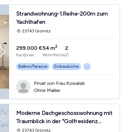
Strandwohnung-1.Reihe-200m zum
Yachthafen
23743 Grömitz
2
299.000 €
54 m
2
Kaufpreis
Wohnfläche
Zi.
Balkon/Terasse
Einbauküche
...
Privat von Frau Kowalski
Ohne Makler
Moderne Dachgeschosswohnung mit
Traumblick in der "Golfresidenz
Grömitz"
23743 Grömitz