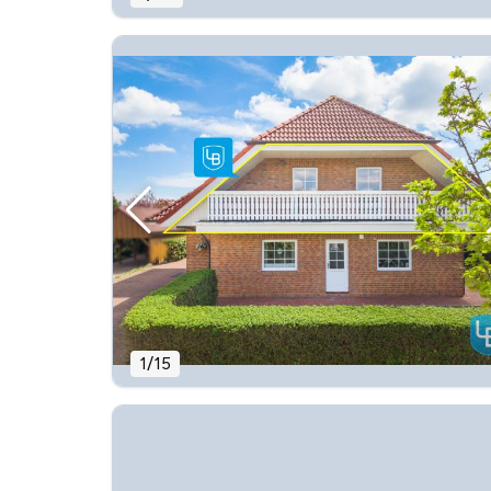
1
/
15