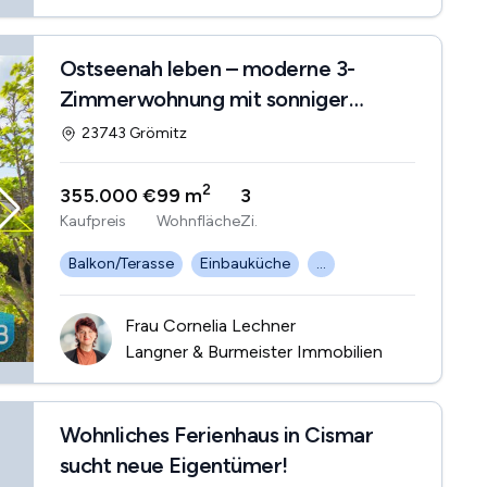
Ostseenah leben – moderne 3-
Zimmerwohnung mit sonniger
Dachterrasse
23743 Grömitz
2
355.000 €
99 m
3
Kaufpreis
Wohnfläche
Zi.
Balkon/Terasse
Einbauküche
...
Frau Cornelia Lechner
Langner & Burmeister Immobilien
Wohnliches Ferienhaus in Cismar
sucht neue Eigentümer!