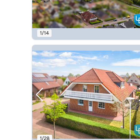
1
/
14
1
/
28