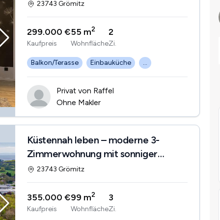
23743 Grömitz
2
299.000 €
55 m
2
Kaufpreis
Wohnfläche
Zi.
Balkon/Terasse
Einbauküche
...
Privat von Raffel
Ohne Makler
Küstennah leben – moderne 3-
Zimmerwohnung mit sonniger
Dachterrasse
23743 Grömitz
2
355.000 €
99 m
3
Kaufpreis
Wohnfläche
Zi.