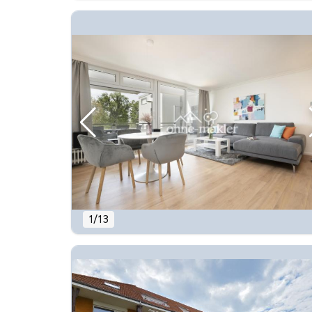
1
/
13