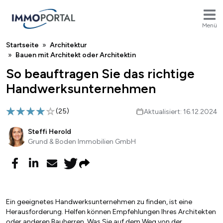
Menü
Breadcrumb
Startseite
Architektur
Bauen mit Architekt oder Architektin
So beauftragen Sie das richtige
Handwerksunternehmen
(
25
)
Aktualisiert: 16.12.2024
Steffi Herold
Grund & Boden Immobilien GmbH
Ein geeignetes Handwerksunternehmen zu finden, ist eine
Herausforderung. Helfen können Empfehlungen Ihres Architekten
oder anderen Bauherren. Was Sie auf dem Weg von der