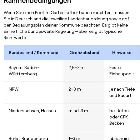
Rahmenbedingungen
Wenn Sie einen Pool im Garten selber bauen möchten, müssen
Sie in Deutschland die jeweilige Landesbauordnung sowie ggf.
den Bebauungsplan deiner Kommune beachten. Es gibt keine
einheitliche bundesweite Regelung – aber es gibt typische
Richtwerte:
Bundesland / Kommune
Grenzabstand
Hinweise
Bayern, Baden-
2,5–3 m
Feste
Württemberg
Einbaupools
NRW
2–3 m
je nach Tiefe
und Bauart
Niedersachsen, Hessen
mind. 3 m
bei Beton-
oder GFK-
Becken
Berlin, Brandenburg
1–3 m
abhängig