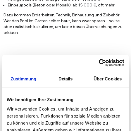
Einbaupools
(Beton oder Mosaik): ab 15.000 €, oft mehr
Dazu kommen Erdarbeiten, Technik, Einhausung und Zubehör.
Wer den Pool im Garten selber baut, kann zwar sparen – sollte
aber realistisch kalkulieren, um keine bösen Überraschungen zu
erleben.
Günstiger Poolbau: Die wichtigsten Spar-
Strategien
Die Kostenkontrolle beim Poolbau basiert hauptsächlich auf drei
Zustimmung
Details
Über Cookies
Hebeln: Pooltyp, Eigenleistung und Verzicht auf teuren Luxus.
Günstiger Pooltyp wählen:
Setzen Sie auf einen Aufstellpool (Frame- oder
Wir benötigen Ihre Zustimmung
Stahlwandpool) für die schnellste und billigste Lösung.
Wir verwenden Cookies, um Inhalte und Anzeigen zu
Wenn es ein Einbaubecken sein soll, wählen Sie Styropor-
personalisieren, Funktionen für soziale Medien anbieten
Schalsteine oder ein GfK-Becken statt einer gemauerten
Betonkonstruktion.
zu können und die Zugriffe auf unsere Website zu
Wählen Sie die einfache rechteckige oder runde Poolform
analysieren. Außerdem geben wir Informationen zu Ihrer