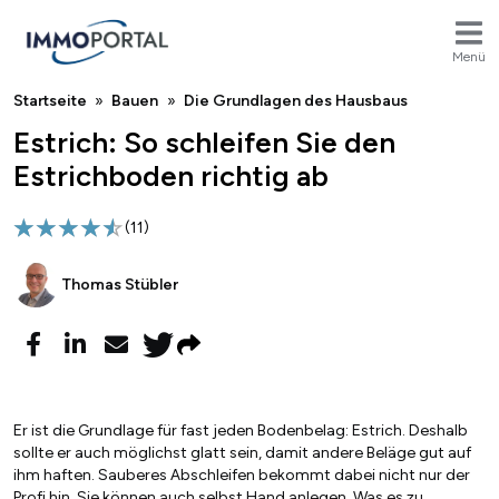
Menü
Breadcrumb
Startseite
Bauen
Die Grundlagen des Hausbaus
Estrich: So schleifen Sie den
Estrichboden richtig ab
(
11
)
Thomas Stübler
Er ist die Grundlage für fast jeden Bodenbelag: Estrich. Deshalb
sollte er auch möglichst glatt sein, damit andere Beläge gut auf
ihm haften. Sauberes Abschleifen bekommt dabei nicht nur der
Profi hin, Sie können auch selbst Hand anlegen. Was es zu