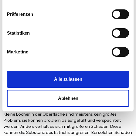
Werkzeug, wie beispielsweise eine Fräse. Auch ein Bohrhammer
ist eine gute Wahl. Im Baumarkt finden Sie beide Geräte zum
Ausleihen. Auch für das Fräsen sollten Sie sich eine
Präferenzen
Schutzausrüstung besorgen.
Statistiken
Kann ich Estrich reparieren?
Marketing
Weist der Estrich Löcher auf, können Sie diese mit
Ausgleichsmasse wieder füllen und verspachteln. Dafür eignet
sich Epoxidhartmörtel, da er schnell trocknet und auch gut
haftet.
Alle zulassen
Ablehnen
Wann muss Estrich raus?
Kleine Löcher in der Oberfläche sind meistens kein großes
Problem, sie können problemlos aufgefüllt und verspachtelt
werden. Anders verhält es sich mit größeren Schäden. Diese
können die Substanz des Estrichs angreifen. Bei solchen Schäden