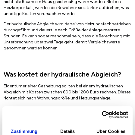
nicht alle Räume im Haus gleichmäßig warm werden. Bleiben
Heizkörper kalt, würden die Bewohner sie stärker aufdrehen, was
unnötige Kosten verursachen würde.
Der hydraulische Abgleich wird dabei von Heizungsfachbetrieben
durchgeführt und dauert je nach Größe der Anlage mehrere
Stunden. Es kann sogar manchmal sein, dass die Berechnung mit
Unterbrechung über zwei Tage geht, damit Vergleichswerte
genommen werden können.
Was kostet der hydraulische Abgleich?
Eigentümer einer Gasheizung sollten bei einem hydraulischen
Abgleich mit Kosten zwischen 600 bis 1200 Euro rechnen. Dieses
richtet sich nach Wohnungsgröße und Heizungsanlage.
Wohnen Sie in einem Mehrfamilienhaus mit sechs und mehr
Wohneinheiten, sind Sie gesetzlich dazu verpflichtet, einen
hydraulischen Abgleich zu machen. Wollen Sie die Maßnahme
durchführen lassen, obwohl Sie nicht dazu verpflichtet sind, weil
Zustimmung
Details
Über Cookies
Sie in einem Einfamilienhaus oder einem Haus mit bis zu fünf