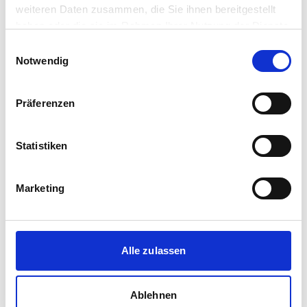
weiteren Daten zusammen, die Sie ihnen bereitgestellt
Immobilien-Sachverständigen & Maklerbüro
haben oder die sie im Rahmen Ihrer Nutzung der Dienste
Ulrich Wimper
gesammelt haben.
Einwilligungsauswahl
Notwendig
Immobilienmakler
Harzstraße 20
58706
Menden
Präferenzen
zum Anbieter
Statistiken
Marketing
Jörg Schauhoff Immobilien
Alle zulassen
Immobilienmakler
Hönnetalstraße 273
Ablehnen
58675
Hemer