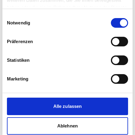
weiteren Daten zusammen, die Sie ihnen bereitgestellt
haben oder die sie im Rahmen Ihrer Nutzung der Dienste
Immobilienmakler
gesammelt haben.
Einwilligungsauswahl
Arndtstraße 16
Notwendig
22085
Hamburg
zum Anbieter
Präferenzen
Statistiken
Marketing
Alster Real Estate Consulting - Michael
Buhmann Immobilien
Alle zulassen
Immobilienmakler
Bredenbekstraße 53A
22397
Hamburg
Ablehnen
zum Anbieter